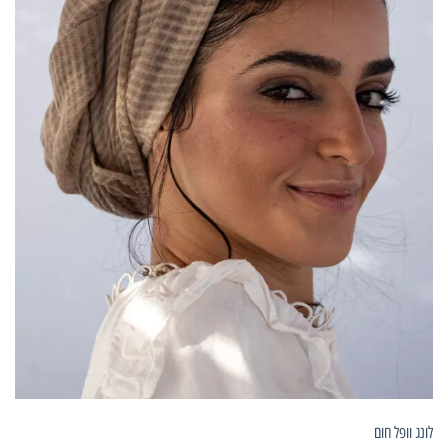
לונג וופל חום