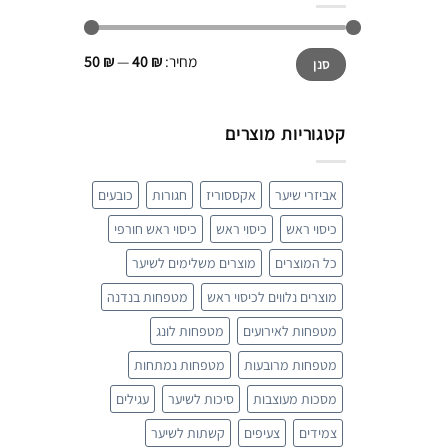
מחיר
מחיר
מחיר:
₪ 40
—
₪ 50
סנן
מינימלי
מקסימלי
קטגוריות מוצרים
אביזרי שיער
אקססוריז
חגורות
כובעים
כיסוי ראש
כיסוי ראש
כיסוי ראש חורפי
כל המוצרים
מוצרים משלימים לשיער
מוצרים נלווים לכיסוי ראש
מטפחות בנדנה
מטפחות לאירועים
מטפחות לונג
מטפחות מרובעות
מטפחות נמתחות
מסכות מעוצבות
סיכות לשיער
עגילים
צמידים
צעיפים
קשתות לשיער