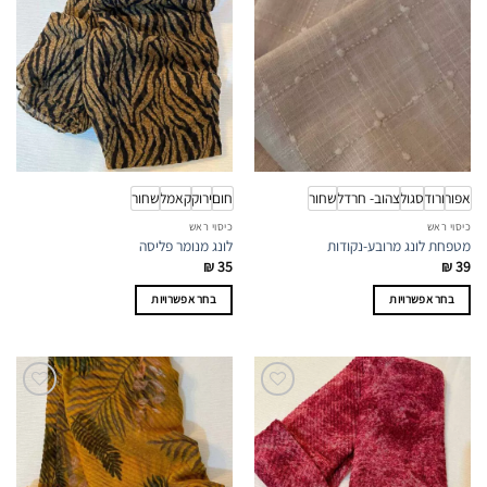
אפור
ורוד
סגול
צהוב- חרדל
שחור
חום
ירוק
קאמל
שחור
כיסוי ראש
כיסוי ראש
מטפחת לונג מרובע-נקודות
לונג מנומר פליסה
₪
35
₪
39
בחר אפשרויות
בחר אפשרויות
למוצר
למוצר
זה
זה
יש
יש
מספר
מספר
סוגים.
סוגים.
ניתן
ניתן
לבחור
לבחור
את
את