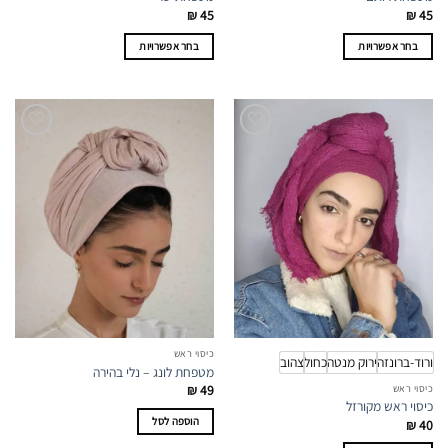
₪
45
₪
45
בחר אפשרויות
בחר אפשרויות
למוצר
למוצר
זה
זה
יש
יש
מספר
מספר
סוגים.
סוגים.
ניתן
ניתן
לבחור
לבחור
את
את
האפשרויות
האפשרויות
בעמוד
בעמוד
המוצר
המוצר
כיסוי ראש
ורוד-ברונזה
ירוק מנטה
כחול
צהוב
מטפחת לונג – נלי בהירה
₪
49
כיסוי ראש
כיסוי ראש מקורזל
הוספה לסל
₪
40