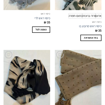
כיסוי ראש
אדום
ורוד-ברונזה
כתום-חמרה
כיסוי ראש לרי
₪
35
כיסוי ראש
כיסוי ראש מרובע בו
הוספה לסל
₪
35
בחר אפשרויות
למוצר
זה
יש
מספר
סוגים.
ניתן
לבחור
את
האפשרויות
בעמוד
המוצר