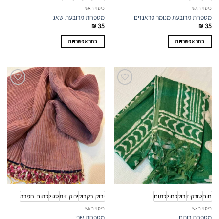
כיסוי ראש
כיסוי ראש
מטפחת מרובעת מנומר פראנזים
מטפחת מרובעת שאג
₪
35
₪
35
בחר אפשרויות
בחר אפשרויות
למוצר
למוצר
זה
זה
יש
יש
מספר
מספר
סוגים.
סוגים.
ניתן
ניתן
לבחור
לבחור
את
את
האפשרויות
האפשרויות
בעמוד
בעמוד
המוצר
המוצר
חום
טורקיז
ירוק
כחול
כתום
ירוק-בקבוק
ירוק-זית
סגול
כתום-חמרה
כיסוי ראש
כיסוי ראש
מטפחת רותם
מטפחת שרי