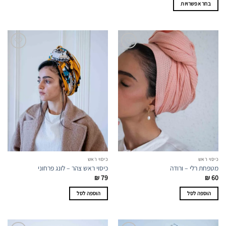
בחר אפשרויות
למוצר
זה
יש
מספר
סוגים.
ניתן
לבחור
את
האפשרויות
בעמוד
המוצר
כיסוי ראש
כיסוי ראש
מטפחת רלי – ורודה
כיסוי ראש צהר – לונג פרחוני
₪
79
₪
60
הוספה לסל
הוספה לסל