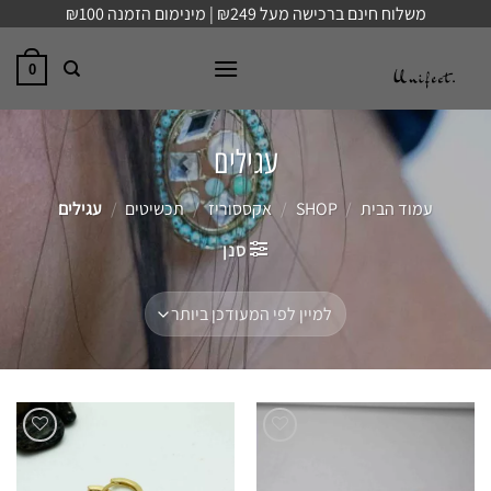
Ski
משלוח חינם ברכישה מעל ₪249 | מינימום הזמנה ₪100
t
conten
0
עגילים
עמוד הבית
/
SHOP
/
אקססוריז
/
תכשיטים
/
עגילים
סנן