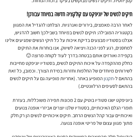
קטן יחסית. תיקים לנשים מבוקשים בעיקר בזכות הנוחות.
תיקים לנשים של יוניפקט עם קולקציה חדשה במיוחד עבורכן!
לאחר הרבה מאמצים, בירורים ואנרגיות. הצלחנו להגדיל את המגוון
בקטגוריה המובילה: תיקים לנשים במיוחד בשבילכן! חשוב להדגיש,
אצלנו בסטודיו מבצעים בדיקת איכות על כל תיקי הנשים שמגיעים אלינו
למחסנים, רגע לפני הכנה ויציאה לשיווק. אנו בוחרות את התיקים
בקפידה ואורזים אותם בבטחה בדרך לעוד לקוחה מרוצה 🙂
כחלק מההקפדה על איכות התיקים לנשים, בסטודיו יוניפקט מחייבות
לשירותים מיוחדים של החלפות וחזרות במידת הצורך. וכמובן, כל זאת
בהתאם ל-
תקנון
המופיע באתר. (אחריות מופיעה גם על תיקים לנשים
בהתאם לסעיפים הרלוונטיים.)
ביוניפקט ישנו סטודיו בוטיק עם 2 מכונות תפירה משוכללות. בעזרת
חומרי הגלם האיכותיים, בסטודיו שלנו יוצרים אביזרי אופנה צנועים
ואיכותיים עבור קהל הנשים הרחב. תיקים איכותיים לנשים הן רק חלק
מתוך מגוון עצום של פריטי אופנה צנועה.
הידעתן? חלק מהמוצרים המשווקים בחנות האינטרנטית של יוניפקט