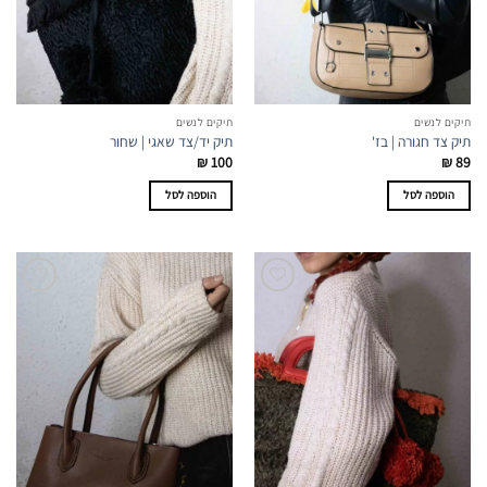
תיקים לנשים
תיקים לנשים
תיק צד חגורה | בז'
תיק יד/צד שאגי | שחור
₪
100
₪
89
הוספה לסל
הוספה לסל