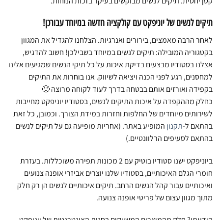
קטן יחסית. תיקים לנשים מבוקשים בעיקר בזכות הנוחות.
תיקים לנשים של יוניפקט עם קולקציה חדשה במיוחד עבורכן!
לאחר הרבה מאמצים, בירורים ואנרגיות. הצלחנו להגדיל את המגוון
בקטגוריה המובילה: תיקים לנשים במיוחד בשבילכן! חשוב להדגיש,
אצלנו בסטודיו מבצעים בדיקת איכות על כל תיקי הנשים שמגיעים אלינו
למחסנים, רגע לפני הכנה ויציאה לשיווק. אנו בוחרות את התיקים
בקפידה ואורזים אותם בבטחה בדרך לעוד לקוחה מרוצה 🙂
כחלק מההקפדה על איכות התיקים לנשים, בסטודיו יוניפקט מחייבות
לשירותים מיוחדים של החלפות וחזרות במידת הצורך. וכמובן, כל זאת
בהתאם ל-
תקנון
המופיע באתר. (אחריות מופיעה גם על תיקים לנשים
בהתאם לסעיפים הרלוונטיים.)
ביוניפקט ישנו סטודיו בוטיק עם 2 מכונות תפירה משוכללות. בעזרת
חומרי הגלם האיכותיים, בסטודיו שלנו יוצרים אביזרי אופנה צנועים
ואיכותיים עבור קהל הנשים הרחב. תיקים איכותיים לנשים הן רק חלק
מתוך מגוון עצום של פריטי אופנה צנועה.
הידעתן? חלק מהמוצרים המשווקים בחנות האינטרנטית של יוניפקט