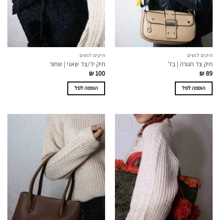
תיקים לנשים
תיקים לנשים
תיק צד חגורה | בז'
תיק יד/צד שאגי | שחור
₪
100
₪
89
הוספה לסל
הוספה לסל