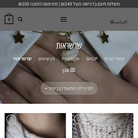
Ski
משלוח חינם ברכישה מעל ₪249 | מינימום הזמנה ₪100
t
conten
0
שרשראות
עמוד הבית
/
SHOP
/
אקססוריז
/
תכשיטים
/
שרשראות
סנן