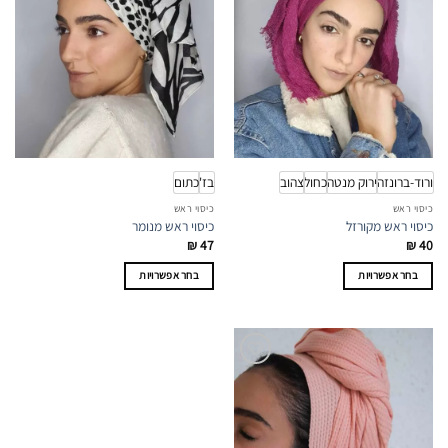
ורוד-ברונזה
ירוק מנטה
כחול
צהוב
בז'
כתום
כיסוי ראש
כיסוי ראש
כיסוי ראש מקורזל
כיסוי ראש מנומר
₪
47
₪
40
בחר אפשרויות
בחר אפשרויות
למוצר
למוצר
זה
זה
יש
יש
מספר
מספר
סוגים.
סוגים.
ניתן
ניתן
לבחור
לבחור
את
את