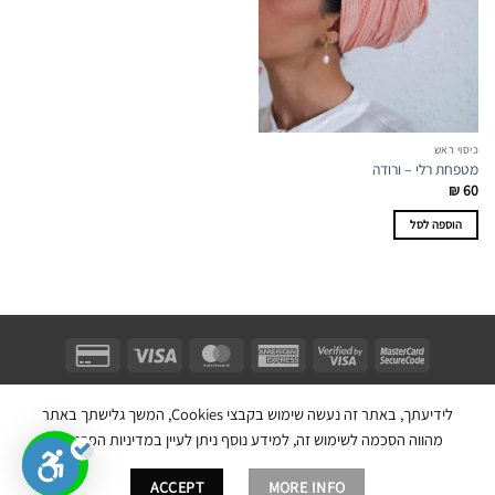
האפשרויות
האפשרויות
בעמוד
בעמוד
המוצר
המוצר
כיסוי ראש
מטפחת רלי – ורודה
₪
60
הוספה לסל
Unifect Fashion | תודה רבה לאבא |
Copyright 2026 ©
צרו קשר
|
תקנון
לידיעתך, באתר זה נעשה שימוש בקבצי Cookies, המשך גלישתך באתר
בניית אתר חנות מכירות ע''י:
מהווה הסכמה לשימוש זה, למידע נוסף ניתן לעיין במדיניות הפרטיות.
ACCEPT
MORE INFO