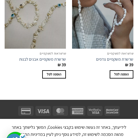
שרשראות למשקפיים
שרשראות למשקפיים
שרשרת משקפיים צדפים
שרשרת משקפיים אבנים לבנות
₪
39
₪
39
הוספה לסל
הוספה לסל
Unifect Fashion | תודה רבה לאבא |
Copyright 2026 ©
צרו קשר
|
תקנון
לידיעתך, באתר זה נעשה שימוש בקבצי Cookies, המשך גלישתך באתר
בניית אתר חנות מכירות ע''י:
מהווה הסכמה לשימוש זה, למידע נוסף ניתן לעיין במדיניות הפרטיות.