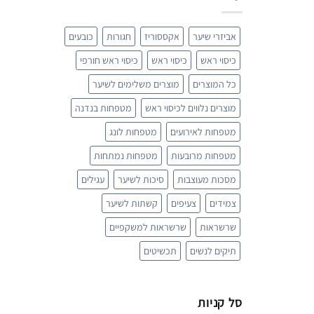
את
האפשרויו
אביזרי שיער
אקססוריז
חגורות
כובעים
בעמוד
המוצר
כיסוי ראש
כיסוי ראש
כיסוי ראש חורפי
כל המוצרים
מוצרים משלימים לשיער
מוצרים נלווים לכיסוי ראש
מטפחות בנדנה
מטפחות לאירועים
מטפחות לונג
מטפחות מרובעות
מטפחות נמתחות
מסכות מעוצבות
סיכות לשיער
עגילים
צמידים
צעיפים
קשתות לשיער
שרשראות
שרשראות למשקפיים
תיקים לנשים
תכשיטים
סל קניות