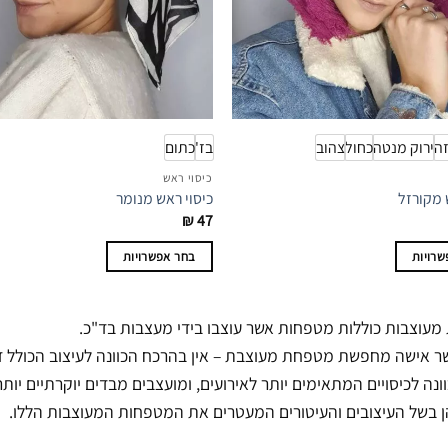
זה
ירוק מנטה
כחול
צהוב
בז'
כתום
כיסוי ראש
 מקורזל
כיסוי ראש מנומר
₪
47
רויות
בחר אפשרויות
למוצר
זה
עוצבות כוללות מטפחות אשר עוצבו בידי מעצבות בד"כ.
יש
ר אישה מחפשת מטפחת מעוצבת – אין בהרכח הכוונה לעיצוב הכולל דו
מספר
ונה לכיסויים המתאימים יותר לאירועים, ומועצבים מבדים יוקרתיים יו
סוגים.
ניתן
 בשל העיצובים והעיטורים המעטרים את המטפחות המעוצבות הללו.
לבחור