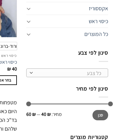
אקססוריז
כיסוי ראש
כל המוצרים
ורוד-ברונ
סינון לפי צבע
כיסוי ראש
כיסוי ראש
₪
40
כל צבע
בחר אפש
סינון לפי מחיר
למוצר
זה
מטפחות מ
יש
היום כאש
מספר
מחיר
מחיר
מחיר:
₪ 40
—
₪ 60
סנן
מינימלי
מקסימלי
בד"כ הכו
סוגים.
ניתן
שלהם והן
לבחור
קטגוריות מוצרים