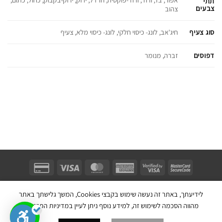
תתי
צבעים
צהוב
סוג צעיף
חיג'אב, לונג- כיסוי חלקי, לונג- כיסוי מלא, צעיף
דפוסים
זברה, מנומר
Unifect Fashion | תודה רבה לאבא |
Copyright 2026 ©
צרו קשר
|
תקנון
לידיעתך, באתר זה נעשה שימוש בקבצי Cookies, המשך גלישתך באתר
בניית אתר חנות מכירות ע''י:
מהווה הסכמה לשימוש זה, למידע נוסף ניתן לעיין במדיניות הפרטיות.