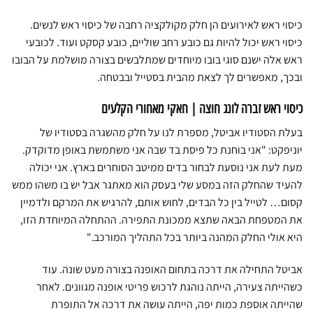
כיסוי ראש לאירועים הן חלק מקולקציה רחבה של כיסוי ראש לנשים.
כיסוי ראש יכול להיות גם כובע רחב שוליים, כובע קסקט ועוד. לכובעי
ראש אלה ישנם סוגי בובו מיוחדים שמתלבשים בצורה מושלמת על הבובו
ובכך, מאפשרים לך לצאת מהבית בסטייל ובבטחה.
כיסוי ראש זברה לונג חוצה | חאקי מאחורי הקלעים
בעלת הסטודיו אביטל, מספרת לנו על חלק מהשגרה בסטודיו של
יוניפקט: "אני בוחנת כל פיסת בד שבה אני משתמשת באופן מדוקדק.
מעת לעת אני נוסעת לבחור בדים ממיטב הסוחרים בארץ. אני יכולה
להעיד שהחלק הזה במסע שלי בעסק הוא מאתגר אבל יש בו משהו ממש
קסום… לטייל בין כל הבדים, לחוש אותם, להרגיש את המרקם ולדמיין
את המטפחת הבאה שתצא ממכונת התפירה. ההתחלה המיוחדת הזו,
היא אולי החלק המהנה ביותר בכל התהליך המורכב."
אביטל התחילה את דרכה בתחום האופנה בצורה מעט שונה. עוד
כשהייתה צעירה, הייתה נוהגת לרכוש פריטי אופנה מגוונים. לאחר
שהייתה אוספת כמות יפה, הייתה עושה את דרכה אל התופרת