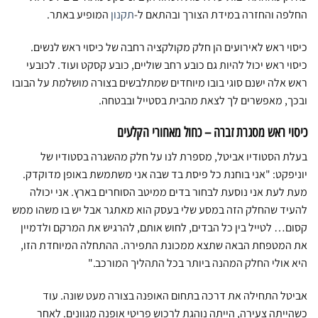
החלפה והחזרה במידת הצורך ובהתאם ל-
תקנון
המופיע באתר.
כיסוי ראש לאירועים הן חלק מקולקציה רחבה של כיסוי ראש לנשים.
כיסוי ראש יכול להיות גם כובע רחב שוליים, כובע קסקט ועוד. לכובעי
ראש אלה ישנם סוגי בובו מיוחדים שמתלבשים בצורה מושלמת על הבובו
ובכך, מאפשרים לך לצאת מהבית בסטייל ובבטחה.
כיסוי ראש מסגרת זברה – כחול מאחורי הקלעים
בעלת הסטודיו אביטל, מספרת לנו על חלק מהשגרה בסטודיו של
יוניפקט: "אני בוחנת כל פיסת בד שבה אני משתמשת באופן מדוקדק.
מעת לעת אני נוסעת לבחור בדים ממיטב הסוחרים בארץ. אני יכולה
להעיד שהחלק הזה במסע שלי בעסק הוא מאתגר אבל יש בו משהו ממש
קסום… לטייל בין כל הבדים, לחוש אותם, להרגיש את המרקם ולדמיין
את המטפחת הבאה שתצא ממכונת התפירה. ההתחלה המיוחדת הזו,
היא אולי החלק המהנה ביותר בכל התהליך המורכב."
אביטל התחילה את דרכה בתחום האופנה בצורה מעט שונה. עוד
כשהייתה צעירה, הייתה נוהגת לרכוש פריטי אופנה מגוונים. לאחר