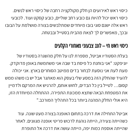
כיסוי ראש לאירועים הן חלק מקולקציה רחבה של כיסוי ראש לנשים.
כיסוי ראש יכול להיות גם כובע רחב שוליים, כובע קסקט ועוד. לכובעי
ראש אלה ישנם סוגי בובו מיוחדים שמתלבשים בצורה מושלמת על הבובו
ובכך, מאפשרים לך לצאת מהבית בסטייל ובבטחה.
כיסוי ראש חי – לונג צבעוני מאחורי הקלעים
בעלת הסטודיו אביטל, מספרת לנו על חלק מהשגרה בסטודיו של
יוניפקט: "אני בוחנת כל פיסת בד שבה אני משתמשת באופן מדוקדק.
מעת לעת אני נוסעת לבחור בדים ממיטב הסוחרים בארץ. אני יכולה
להעיד שהחלק הזה במסע שלי בעסק הוא מאתגר אבל יש בו משהו ממש
קסום… לטייל בין כל הבדים, לחוש אותם, להרגיש את המרקם ולדמיין
את המטפחת הבאה שתצא ממכונת התפירה. ההתחלה המיוחדת הזו,
היא אולי החלק המהנה ביותר בכל התהליך המורכב."
אביטל התחילה את דרכה בתחום האופנה בצורה מעט שונה. עוד
כשהייתה צעירה, הייתה נוהגת לרכוש פריטי אופנה מגוונים. לאחר
שהייתה אוספת כמות יפה, הייתה עושה את דרכה אל התופרת