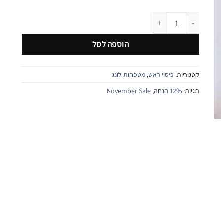
כמות של כיסוי ראש לונג מחולק פרחוני | כחול
הוספה לסל
קטגוריות:
כיסוי ראש
,
מטפחות לונג
תגיות:
12% הנחה
,
November Sale