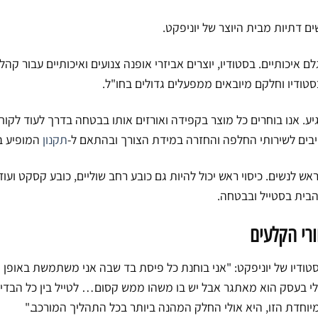
שים דתיות מבית היוצר של יוניפקט.
לם איכותיים. בסטודיו, יוצרים אביזרי אופנה צנועים ואיכותיים עבור קה
סטודיו וחלקם מיובאים ממפעלים גדולים בחו"ל.
ע. אנו בוחרים כל מוצר בקפידה ואורזים אותו בבטחה בדרך לעוד לקוח
בים לשירותי החלפה והחזרה במידת הצורך ובהתאם ל-
תקנון
המופיע ב
אש לנשים. כיסוי ראש יכול להיות גם כובע רחב שוליים, כובע קסקט ועו
בית בסטייל ובבטחה.
ורי הקלעים
ודיו של יוניפקט: "אני בוחנת כל פיסת בד שבה אני משתמשת באופן 
י בעסק הוא מאתגר אבל יש בו משהו ממש קסום… לטייל בין כל הבדים
ת הזו, היא אולי החלק המהנה ביותר בכל התהליך המורכב."