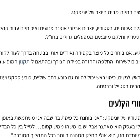
שים דתיות מבית היוצר של יוניפקט.
לם איכותיים. בסטודיו, יוצרים אביזרי אופנה צנועים ואיכותיים עבור קה
סטודיו וחלקם מיובאים ממפעלים גדולים בחו"ל.
ע. אנו בוחרים כל מוצר בקפידה ואורזים אותו בבטחה בדרך לעוד לקוח
בים לשירותי החלפה והחזרה במידת הצורך ובהתאם ל-
תקנון
המופיע ב
אש לנשים. כיסוי ראש יכול להיות גם כובע רחב שוליים, כובע קסקט ועו
בית בסטייל ובבטחה.
ורי הקלעים
ודיו של יוניפקט: "אני בוחנת כל פיסת בד שבה אני משתמשת באופן 
י בעסק הוא מאתגר אבל יש בו משהו ממש קסום… לטייל בין כל הבדים
ת הזו, היא אולי החלק המהנה ביותר בכל התהליך המורכב."