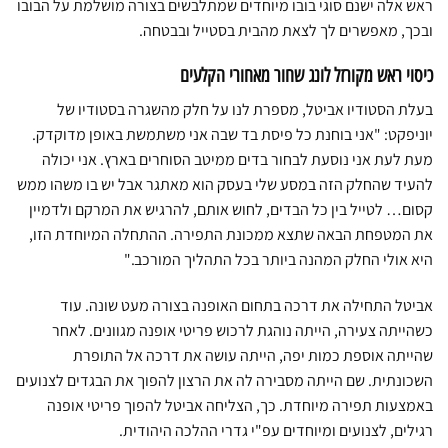
ראש אלה ישנם סוגי בובו מיוחדים שמתלבשים בצורה מושלמת על הבובו
ובכך, מאפשרים לך לצאת מהבית בסטייל ובבטחה.
כיסוי ראש מקורזל לונג שחור מאחורי הקלעים
בעלת הסטודיו אביטל, מספרת לנו על חלק מהשגרה בסטודיו של
יוניפקט: "אני בוחנת כל פיסת בד שבה אני משתמשת באופן מדוקדק.
מעת לעת אני נוסעת לבחור בדים ממיטב הסוחרים בארץ. אני יכולה
להעיד שהחלק הזה במסע שלי בעסק הוא מאתגר אבל יש בו משהו ממש
קסום… לטייל בין כל הבדים, לחוש אותם, להרגיש את המרקם ולדמיין
את המטפחת הבאה שתצא ממכונת התפירה. ההתחלה המיוחדת הזו,
היא אולי החלק המהנה ביותר בכל התהליך המורכב."
אביטל התחילה את דרכה בתחום האופנה בצורה מעט שונה. עוד
כשהייתה צעירה, הייתה נוהגת לרכוש פריטי אופנה מגוונים. לאחר
שהייתה אוספת כמות יפה, הייתה עושה את דרכה אל התופרת
השכונתית. שם הייתה מסבירה לה את הרצון להפוך את הבגדים לצנועים
באמצעות תפירה מיוחדת. כך, הצליחה אביטל להפוך פריטי אופנה
רגילים, לצנועים ומיוחדים עפ"י גדרי ההלכה היהודית.