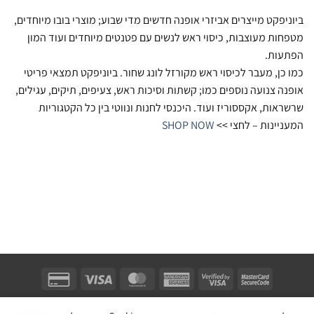
ביוניפקט מייצרים אביזרי אופנה חדשים מדי שבוע; מוצרי בובו מיוחדים,
מטפחות מעוצבות, כיסוי ראש לנשים עם פטנטים מיוחדים ועוד המון
הפתעות.
כמו כן, מעבר לכיסוי ראש מקורזל לונג שחור. ביוניפקט תמצאי פריטי
אופנה צנועה נוספים כמו; קשתות וסיכות ראש, צעיפים, תיקים, עגילים,
שרשראות, אקססוריז ועוד. היכנסי לחנות ונווטי בין כל הקטגוריות
המעניינות – לחצי >>
SHOP NOW
Unifect Fashion | תודה רבה לאבא |
Copyright 2026 ©
צרו קשר
|
תקנון