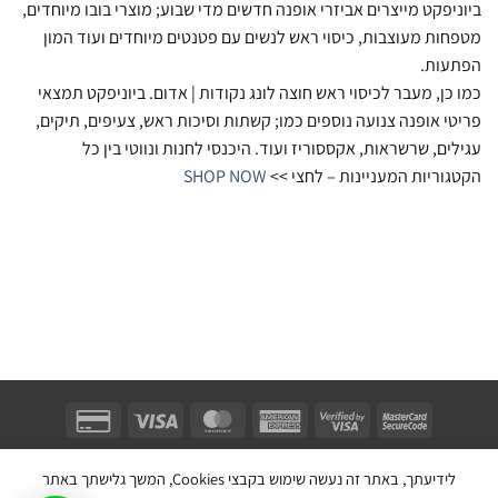
ביוניפקט מייצרים אביזרי אופנה חדשים מדי שבוע; מוצרי בובו מיוחדים,
מטפחות מעוצבות, כיסוי ראש לנשים עם פטנטים מיוחדים ועוד המון
הפתעות.
כמו כן, מעבר לכיסוי ראש חוצה לונג נקודות | אדום. ביוניפקט תמצאי
פריטי אופנה צנועה נוספים כמו; קשתות וסיכות ראש, צעיפים, תיקים,
עגילים, שרשראות, אקססוריז ועוד. היכנסי לחנות ונווטי בין כל
הקטגוריות המעניינות – לחצי >>
SHOP NOW
Unifect Fashion | תודה רבה לאבא |
Copyright 2026 ©
צרו קשר
|
תקנון
לידיעתך, באתר זה נעשה שימוש בקבצי Cookies, המשך גלישתך באתר