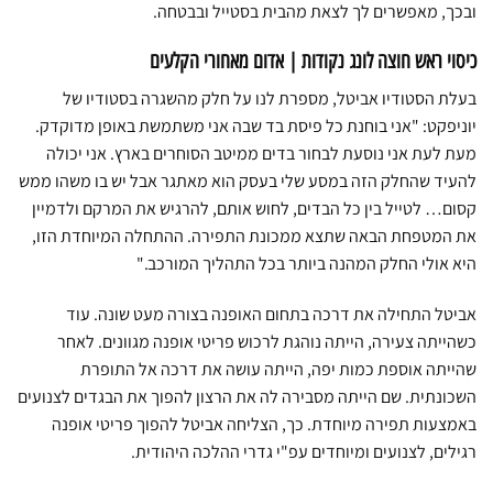
ובכך, מאפשרים לך לצאת מהבית בסטייל ובבטחה.
כיסוי ראש חוצה לונג נקודות | אדום מאחורי הקלעים
בעלת הסטודיו אביטל, מספרת לנו על חלק מהשגרה בסטודיו של
יוניפקט: "אני בוחנת כל פיסת בד שבה אני משתמשת באופן מדוקדק.
מעת לעת אני נוסעת לבחור בדים ממיטב הסוחרים בארץ. אני יכולה
להעיד שהחלק הזה במסע שלי בעסק הוא מאתגר אבל יש בו משהו ממש
קסום… לטייל בין כל הבדים, לחוש אותם, להרגיש את המרקם ולדמיין
את המטפחת הבאה שתצא ממכונת התפירה. ההתחלה המיוחדת הזו,
היא אולי החלק המהנה ביותר בכל התהליך המורכב."
אביטל התחילה את דרכה בתחום האופנה בצורה מעט שונה. עוד
כשהייתה צעירה, הייתה נוהגת לרכוש פריטי אופנה מגוונים. לאחר
שהייתה אוספת כמות יפה, הייתה עושה את דרכה אל התופרת
השכונתית. שם הייתה מסבירה לה את הרצון להפוך את הבגדים לצנועים
באמצעות תפירה מיוחדת. כך, הצליחה אביטל להפוך פריטי אופנה
רגילים, לצנועים ומיוחדים עפ"י גדרי ההלכה היהודית.