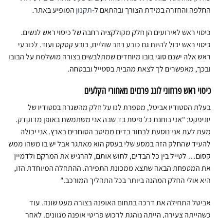
החלפה והחזרה במידת הצורך ובהתאם ל-
תקנון
המופיע באתר.
כיסוי ראש לאירועים הן חלק מקולקציה רחבה של כיסוי ראש לנשים.
כיסוי ראש יכול להיות גם כובע רחב שוליים, כובע קסקט ועוד. לכובעי
ראש אלה ישנם סוגי בובו מיוחדים שמתלבשים בצורה מושלמת על הבובו
ובכך, מאפשרים לך לצאת מהבית בסטייל ובבטחה.
כיסוי ראש פרחוני לונג פרנזים מאחורי הקלעים
בעלת הסטודיו אביטל, מספרת לנו על חלק מהשגרה בסטודיו של
יוניפקט: "אני בוחנת כל פיסת בד שבה אני משתמשת באופן מדוקדק.
מעת לעת אני נוסעת לבחור בדים ממיטב הסוחרים בארץ. אני יכולה
להעיד שהחלק הזה במסע שלי בעסק הוא מאתגר אבל יש בו משהו ממש
קסום… לטייל בין כל הבדים, לחוש אותם, להרגיש את המרקם ולדמיין
את המטפחת הבאה שתצא ממכונת התפירה. ההתחלה המיוחדת הזו,
היא אולי החלק המהנה ביותר בכל התהליך המורכב."
אביטל התחילה את דרכה בתחום האופנה בצורה מעט שונה. עוד
כשהייתה צעירה, הייתה נוהגת לרכוש פריטי אופנה מגוונים. לאחר