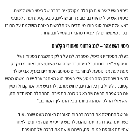
כיסוי ראש לאירועים הן חלק מקולקציה רחבה של כיסוי ראש לנשים.
כיסוי ראש יכול להיות גם כובע רחב שוליים, כובע קסקט ועוד. לכובעי
ראש אלה ישנם סוגי בובו מיוחדים שמתלבשים בצורה מושלמת על הבובו
ובכך, מאפשרים לך לצאת מהבית בסטייל ובבטחה.
כיסוי ראש צהר – לונג פרחוני מאחורי הקלעים
בעלת הסטודיו אביטל, מספרת לנו על חלק מהשגרה בסטודיו של
יוניפקט: "אני בוחנת כל פיסת בד שבה אני משתמשת באופן מדוקדק.
מעת לעת אני נוסעת לבחור בדים ממיטב הסוחרים בארץ. אני יכולה
להעיד שהחלק הזה במסע שלי בעסק הוא מאתגר אבל יש בו משהו ממש
קסום… לטייל בין כל הבדים, לחוש אותם, להרגיש את המרקם ולדמיין
את המטפחת הבאה שתצא ממכונת התפירה. ההתחלה המיוחדת הזו,
היא אולי החלק המהנה ביותר בכל התהליך המורכב."
אביטל התחילה את דרכה בתחום האופנה בצורה מעט שונה. עוד
כשהייתה צעירה, הייתה נוהגת לרכוש פריטי אופנה מגוונים. לאחר
שהייתה אוספת כמות יפה, הייתה עושה את דרכה אל התופרת