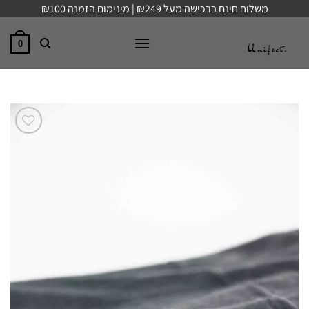
Ski
משלוח חינם ברכישה מעל ₪249 | מינימום הזמנה ₪100
t
conten
0