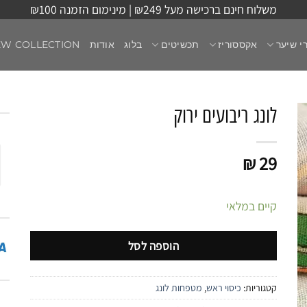
משלוח חינם ברכישה מעל ₪249 | מינימום הזמנה ₪100
י שיער
אקססוריז
תכשיטים
בלוג
אודות
EW COLLECTION
לונג ריבועים ירוק
₪
29
קיים במלאי
הוספה לסל
קטגוריות:
כיסוי ראש
,
מטפחות לונג