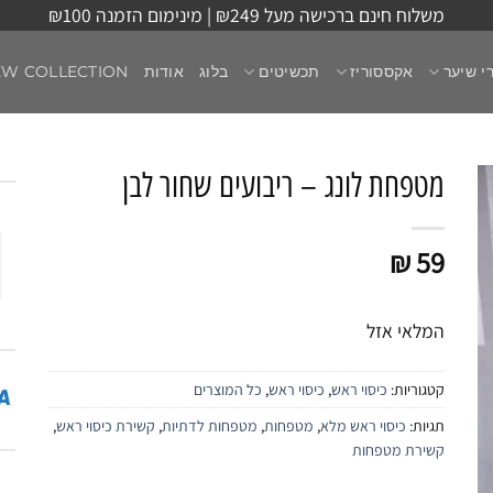
משלוח חינם ברכישה מעל ₪249 | מינימום הזמנה ₪100
י שיער
אקססוריז
תכשיטים
בלוג
אודות
EW COLLECTION
מטפחת לונג – ריבועים שחור לבן
₪
59
המלאי אזל
קטגוריות:
כיסוי ראש
,
כיסוי ראש
,
כל המוצרים
תגיות:
כיסוי ראש מלא
,
מטפחות
,
מטפחות לדתיות
,
קשירת כיסוי ראש
,
קשירת מטפחות