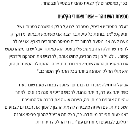
ובכך, מאפשרים לך לצאת מהבית בסטייל ובבטחה.
מטפחת ראש זוהר – אפור מאחורי הקלעים
בעלת הסטודיו אביטל, מספרת לנו על חלק מהשגרה בסטודיו של
יוניפקט: "אני בוחנת כל פיסת בד שבה אני משתמשת באופן מדוקדק.
מעת לעת אני נוסעת לבחור בדים ממיטב הסוחרים בארץ. אני יכולה
להעיד שהחלק הזה במסע שלי בעסק הוא מאתגר אבל יש בו משהו ממש
קסום… לטייל בין כל הבדים, לחוש אותם, להרגיש את המרקם ולדמיין
את המטפחת הבאה שתצא ממכונת התפירה. ההתחלה המיוחדת הזו,
היא אולי החלק המהנה ביותר בכל התהליך המורכב."
אביטל התחילה את דרכה בתחום האופנה בצורה מעט שונה. עוד
כשהייתה צעירה, הייתה נוהגת לרכוש פריטי אופנה מגוונים. לאחר
שהייתה אוספת כמות יפה, הייתה עושה את דרכה אל התופרת
השכונתית. שם הייתה מסבירה לה את הרצון להפוך את הבגדים לצנועים
באמצעות תפירה מיוחדת. כך, הצליחה אביטל להפוך פריטי אופנה
רגילים, לצנועים ומיוחדים עפ"י גדרי ההלכה היהודית.