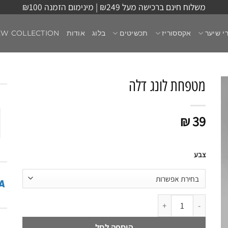
משלוח חינם ברכישה מעל ₪249 | מינימום הזמנה ₪100
י שיער
אקססוריז
תכשיטים
בלוג
אודות
EW COLLECTION
מטפחת לונג דלה
₪
39
צבע
כמות של מטפחת לונג דלה
הוספה לסל