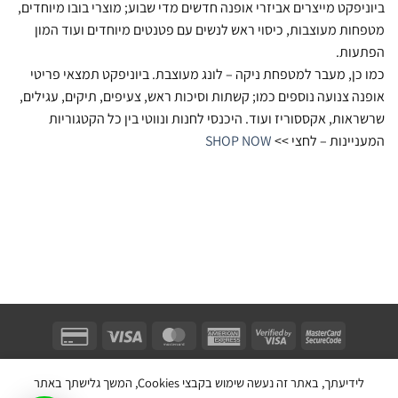
ביוניפקט מייצרים אביזרי אופנה חדשים מדי שבוע; מוצרי בובו מיוחדים,
מטפחות מעוצבות, כיסוי ראש לנשים עם פטנטים מיוחדים ועוד המון
הפתעות.
כמו כן, מעבר למטפחת ניקה – לונג מעוצבת. ביוניפקט תמצאי פריטי
אופנה צנועה נוספים כמו; קשתות וסיכות ראש, צעיפים, תיקים, עגילים,
שרשראות, אקססוריז ועוד. היכנסי לחנות ונווטי בין כל הקטגוריות
המעניינות – לחצי >>
SHOP NOW
Unifect Fashion | תודה רבה לאבא |
Copyright 2026 ©
צרו קשר
|
תקנון
לידיעתך, באתר זה נעשה שימוש בקבצי Cookies, המשך גלישתך באתר