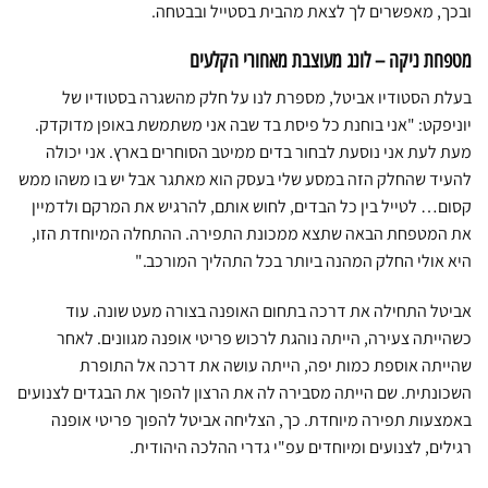
ובכך, מאפשרים לך לצאת מהבית בסטייל ובבטחה.
מטפחת ניקה – לונג מעוצבת מאחורי הקלעים
בעלת הסטודיו אביטל, מספרת לנו על חלק מהשגרה בסטודיו של
יוניפקט: "אני בוחנת כל פיסת בד שבה אני משתמשת באופן מדוקדק.
מעת לעת אני נוסעת לבחור בדים ממיטב הסוחרים בארץ. אני יכולה
להעיד שהחלק הזה במסע שלי בעסק הוא מאתגר אבל יש בו משהו ממש
קסום… לטייל בין כל הבדים, לחוש אותם, להרגיש את המרקם ולדמיין
את המטפחת הבאה שתצא ממכונת התפירה. ההתחלה המיוחדת הזו,
היא אולי החלק המהנה ביותר בכל התהליך המורכב."
אביטל התחילה את דרכה בתחום האופנה בצורה מעט שונה. עוד
כשהייתה צעירה, הייתה נוהגת לרכוש פריטי אופנה מגוונים. לאחר
שהייתה אוספת כמות יפה, הייתה עושה את דרכה אל התופרת
השכונתית. שם הייתה מסבירה לה את הרצון להפוך את הבגדים לצנועים
באמצעות תפירה מיוחדת. כך, הצליחה אביטל להפוך פריטי אופנה
רגילים, לצנועים ומיוחדים עפ"י גדרי ההלכה היהודית.