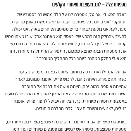
מטפחת צליל – לונג מעוצבת מאחורי הקלעים
בעלת הסטודיו אביטל, מספרת לנו על חלק מהשגרה בסטודיו של
יוניפקט: "אני בוחנת כל פיסת בד שבה אני משתמשת באופן מדוקדק.
מעת לעת אני נוסעת לבחור בדים ממיטב הסוחרים בארץ. אני יכולה
להעיד שהחלק הזה במסע שלי בעסק הוא מאתגר אבל יש בו משהו ממש
קסום… לטייל בין כל הבדים, לחוש אותם, להרגיש את המרקם ולדמיין
את המטפחת הבאה שתצא ממכונת התפירה. ההתחלה המיוחדת הזו,
היא אולי החלק המהנה ביותר בכל התהליך המורכב."
אביטל התחילה את דרכה בתחום האופנה בצורה מעט שונה. עוד
כשהייתה צעירה, הייתה נוהגת לרכוש פריטי אופנה מגוונים. לאחר
שהייתה אוספת כמות יפה, הייתה עושה את דרכה אל התופרת
השכונתית. שם הייתה מסבירה לה את הרצון להפוך את הבגדים לצנועים
באמצעות תפירה מיוחדת. כך, הצליחה אביטל להפוך פריטי אופנה
רגילים, לצנועים ומיוחדים עפ"י גדרי ההלכה היהודית.
ביוניפקט מייצרים אביזרי אופנה חדשים מדי שבוע; מוצרי בובו מיוחדים,
מטפחות מעוצבות, כיסוי ראש לנשים עם פטנטים מיוחדים ועוד המון