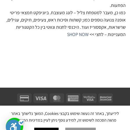
הפתעות.
כמו כן, מעבר למטפחת צליל – לונג מעוצבת. ביוניפקט תמצאי פריטי
אופנה צנועה נוספים כמו; קשתות וסיכות ראש, צעיפים, תיקים, עגילים,
שרשראות, אקססוריז ועוד. היכנסי לחנות ונווטי בין כל הקטגוריות
המעניינות – לחצי >>
SHOP NOW
Unifect Fashion | תודה רבה לאבא |
Copyright 2026 ©
צרו קשר
|
תקנון
לידיעתך, באתר זה נעשה שימוש בקבצי Cookies, המשך גלישתך באתר
בניית אתר חנות מכירות ע''י:
מהווה הסכמה לשימוש זה, למידע נוסף ניתן לעיין במדיניות הפרטיות.