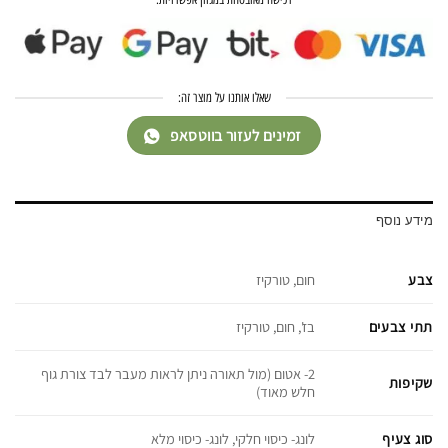
שאלו אותנו על מוצר זה:
זמינים לעזור בווטסאפ
מידע נוסף
צבע
חום, טורקיז
תתי צבעים
בז', חום, טורקיז
2- אטום (מול תאורה ניתן לראות מעבר לבד צורת גוף
שקיפות
חלש מאוד)
סוג צעיף
לונג- כיסוי חלקי, לונג- כיסוי מלא