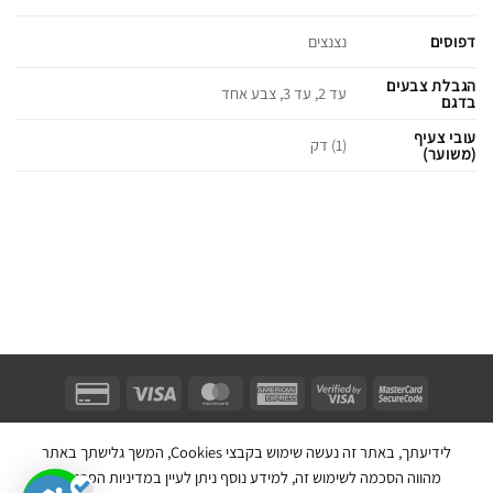
דפוסים
נצנצים
הגבלת צבעים
עד 2, עד 3, צבע אחד
בדגם
עובי צעיף
(1) דק
(משוער)
Unifect Fashion | תודה רבה לאבא |
Copyright 2026 ©
צרו קשר
|
תקנון
לידיעתך, באתר זה נעשה שימוש בקבצי Cookies, המשך גלישתך באתר
בניית אתר חנות מכירות ע''י:
מהווה הסכמה לשימוש זה, למידע נוסף ניתן לעיין במדיניות הפרטיות.