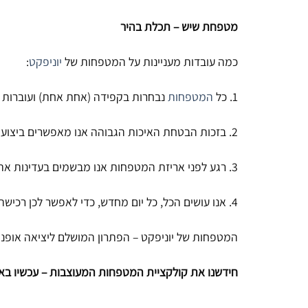
מטפחת שיש – תכלת בהיר
כמה עובדות מעניינות על המטפחות של
יוניפקט
:
1. כל
המטפחות
נבחרות בקפידה (אחת אחת) ועוברות בד
2. בזכות הבטחת האיכות הגבוהה אנו מאפשרים ביצוע החלפות והחזרות עפ"י
3. רגע לפני אריזת המטפחות אנו מבשמים בעדינות את המטפחות בניחוח שאי אפשר לפספס 🙂
4. אנו עושים הכל, כל יום מחדש, כדי לאפשר לכן רכישה נוחה מתוך מגוון רחב ויצירתי של מטפחות איכותיות.
המטפחות של יוניפקט – הפתרון המושלם ליציאה אופנ
חידשנו את קולקציית המטפחות המעוצבות – עכשיו בא