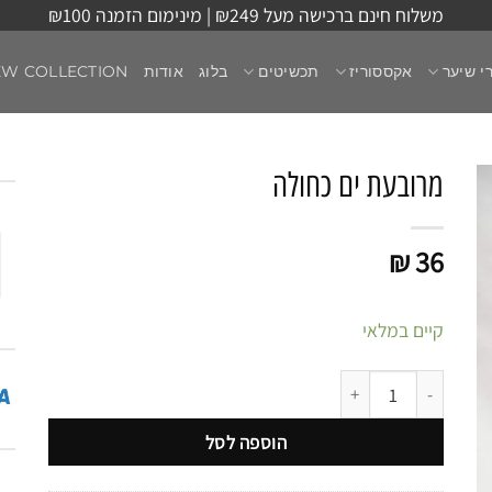
משלוח חינם ברכישה מעל ₪249 | מינימום הזמנה ₪100
י שיער
אקססוריז
תכשיטים
בלוג
אודות
EW COLLECTION
מרובעת ים כחולה
₪
36
קיים במלאי
כמות של מרובעת ים כחולה
הוספה לסל