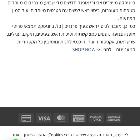
ביוניפקט מייצרים אביזרי אופנה חדשים מדי שבוע; מוצרי בובו מיוחדים,
מטפחות מעוצבות, כיסוי ראש לנשים עם פטנטים מיוחדים ועוד המון
הפתעות.
כמו כן, מעבר לכיסוי ראש צעיף פרנזים | בז'. ביוניפקט תמצאי פריטי
אופנה צנועה נוספים כמו; קשתות וסיכות ראש, צעיפים, תיקים, עגילים,
שרשראות, אקססוריז ועוד. היכנסי לחנות ונווטי בין כל הקטגוריות
המעניינות – לחצי >>
SHOP NOW
Unifect Fashion | תודה רבה לאבא |
Copyright 2026 ©
צרו קשר
|
תקנון
לידיעתך, באתר זה נעשה שימוש בקבצי Cookies, המשך גלישתך באתר