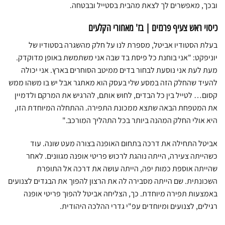
ובכך, מאפשרים לך לצאת מהבית בסטייל ובבטחה.
כיסוי ראש צעיף פרנזים | בז' מאחורי הקלעים
בעלת הסטודיו אביטל, מספרת לנו על חלק מהשגרה בסטודיו של
יוניפקט: "אני בוחנת כל פיסת בד שבה אני משתמשת באופן מדוקדק.
מעת לעת אני נוסעת לבחור בדים ממיטב הסוחרים בארץ. אני יכולה
להעיד שהחלק הזה במסע שלי בעסק הוא מאתגר אבל יש בו משהו ממש
קסום… לטייל בין כל הבדים, לחוש אותם, להרגיש את המרקם ולדמיין
את המטפחת הבאה שתצא ממכונת התפירה. ההתחלה המיוחדת הזו,
היא אולי החלק המהנה ביותר בכל התהליך המורכב."
אביטל התחילה את דרכה בתחום האופנה בצורה מעט שונה. עוד
כשהייתה צעירה, הייתה נוהגת לרכוש פריטי אופנה מגוונים. לאחר
שהייתה אוספת כמות יפה, הייתה עושה את דרכה אל התופרת
השכונתית. שם הייתה מסבירה לה את הרצון להפוך את הבגדים לצנועים
באמצעות תפירה מיוחדת. כך, הצליחה אביטל להפוך פריטי אופנה
רגילים, לצנועים ומיוחדים עפ"י גדרי ההלכה היהודית.