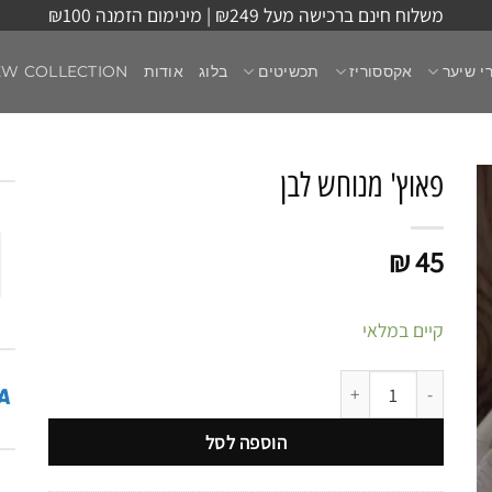
משלוח חינם ברכישה מעל ₪249 | מינימום הזמנה ₪100
י שיער
אקססוריז
תכשיטים
בלוג
אודות
EW COLLECTION
פאוץ' מנוחש לבן
₪
45
קיים במלאי
כמות של פאוץ' מנוחש לבן
הוספה לסל