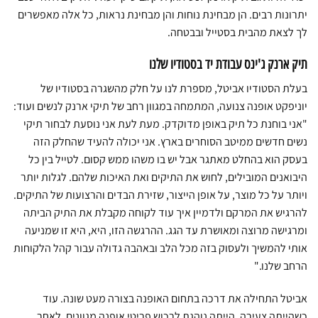
יתרונות רבים. הן מבחינת נוחות והן מבחינת נראות, כל אלה מאפשרים
לך לצאת מהבית בסטייל ובבטחה.
תיק ארנק ג'ינס עבודת יד בסטודיו שלנו
בעלת הסטודיו אביטל, מספרת לנו על חלק מהשגרה בסטודיו של
יוניפקט אופנה צנועה, המתמחה במגוון רחב של תיקי ארנק לנשים ועוד:
"אני בוחנת כל תיק באופן מדוקדק. מעת לעת אני נוסעת לבחור תיקי
נשים חדשים ממיטב הסוחרים בארץ. אני יכולה להעיד שהחלק הזה
בעסק הוא בהחלט מאתגר אבל יש בו משהו ממש קסום. לטייל בין כל
היבואנים המובילים, לחוש את התיקים ואת האיכות שלהם. לגלות יותר
ויותר על כל מוצר, על אופן הייצור, שזירת הבדים והרצועות של התיקים.
להרגיש את המרקם ולדמיין איך עוד לקוחה מקבלת את התיק הביתה
ומרגישה מרוצה ומאושרת עד הגג. ההרגשה הזו, היא, היא זו שמניעה
אותי להמשיך ולעסוק בזה מכל הלב ובאהבה גדולה עבור קהל הלקוחות
הרחב שלנו."
אביטל התחילה את דרכה בתחום האופנה בצורה מעט שונה. עוד
כשהייתה צעירה, הייתה נוהגת לרכוש פריטי אופנה מגוונים. לאחר