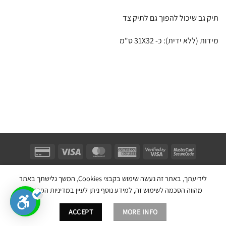
תיק גב שיכול להפוך גם לתיק צד
מידות (ללא ידית): כ- 31X32 ס"מ
Unifect Fashion | תודה רבה לאבא |
Copyright 2026 ©
צרו קשר
|
תקנון
לידיעתך, באתר זה נעשה שימוש בקבצי Cookies, המשך גלישתך באתר
בניית אתר חנות מכירות ע''י:
מהווה הסכמה לשימוש זה, למידע נוסף ניתן לעיין במדיניות הפרטיות.
ACCEPT
MORE INFO