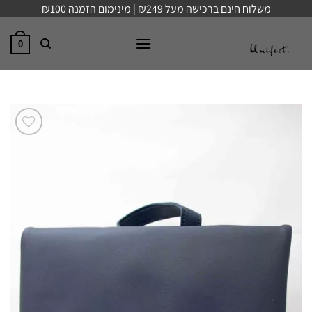
Ski
משלוח חינם ברכישה מעל ₪249 | מינימום הזמנה ₪100
t
conten
0