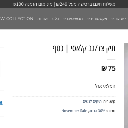
משלוח חינם ברכישה מעל ₪249 | מינימום הזמנה ₪100
י שיער
אקססוריז
תכשיטים
בלוג
אודות
EW COLLECTION
תיק צד/גב קלאסי | כסף
₪
75
המלאי אזל
קטגוריה:
תיקים לנשים
תגיות:
36% הנחה
,
November Sale