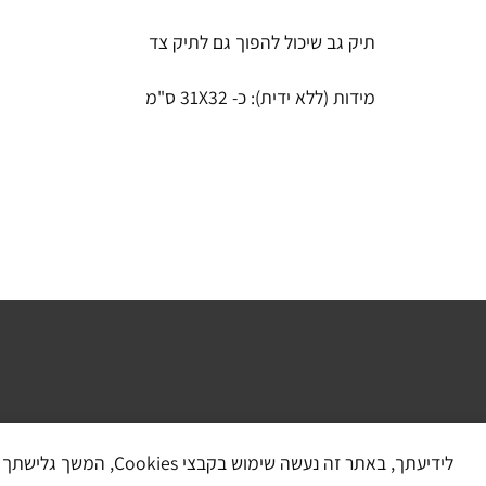
תיק גב שיכול להפוך גם לתיק צד
מידות (ללא ידית): כ- 31X32 ס"מ
לידיעתך, באתר זה נעשה שימוש בקבצי Cookies, המשך גלישתך באתר מהווה הסכמה לשימוש זה, למידע נוסף ניתן לעיין במדיניות הפרטיות.