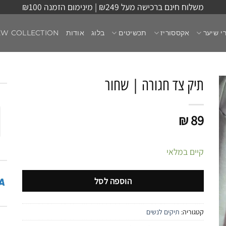
משלוח חינם ברכישה מעל ₪249 | מינימום הזמנה ₪100
י שיער
אקססוריז
תכשיטים
בלוג
אודות
EW COLLECTION
תיק צד חגורה | שחור
₪
89
קיים במלאי
הוספה לסל
קטגוריה:
תיקים לנשים