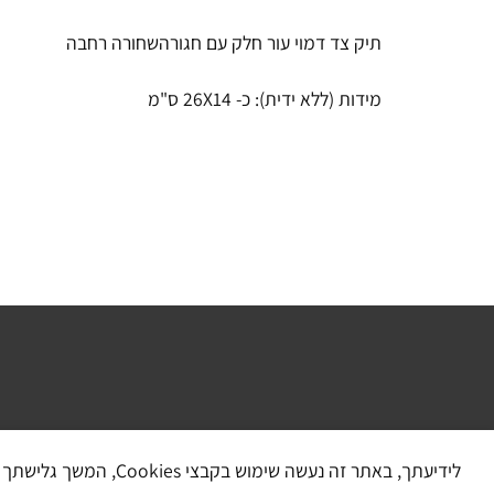
תיק צד דמוי עור חלק עם חגורהשחורה רחבה
מידות (ללא ידית): כ- 26X14 ס"מ
לידיעתך, באתר זה נעשה שימוש בקבצי Cookies, המשך גלישתך באתר מהווה הסכמה לשימוש זה, למידע נוסף ניתן לעיין במדיניות הפרטיות.