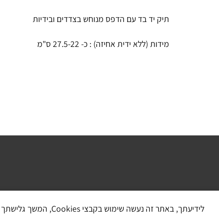
תיק יד בד עם הדפס מנוחש בצדדים ובידיות
מידות (ללא ידית אחיזה) : כ- 27.5-22 ס"מ
לידיעתך, באתר זה נעשה שימוש בקבצי Cookies, המשך גלישתך באתר מהווה הסכמה לשימוש זה, למידע נוסף ניתן לעיין במדיניות הפרטיות.