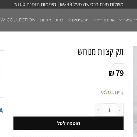
משלוח חינם ברכישה מעל ₪249 | מינימום הזמנה ₪100
י שיער
אקססוריז
תכשיטים
בלוג
אודות
EW COLLECTION
תק קצוות מנוחש
₪
79
קיים במלאי
כמות של תק קצוות מנוחש
הוספה לסל