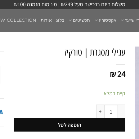
משלוח חינם ברכישה מעל ₪249 | מינימום הזמנה ₪100
י שיער
אקססוריז
תכשיטים
בלוג
אודות
EW COLLECTION
עגילי מסגרת | טורקיז
₪
24
קיים במלאי
כמות של עגילי מסגרת | טורקיז
הוספה לסל