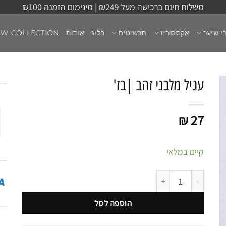
משלוח חינם ברכישה מעל ₪249 | מינימום הזמנה ₪100
י שיער
אקססוריז
תכשיטים
בלוג
אודות
EW COLLECTION
עגיל מלבני זהב |בז'
₪
27
קיים במלאי
כמות של עגיל מלבני זהב |בז'
הוספה לסל