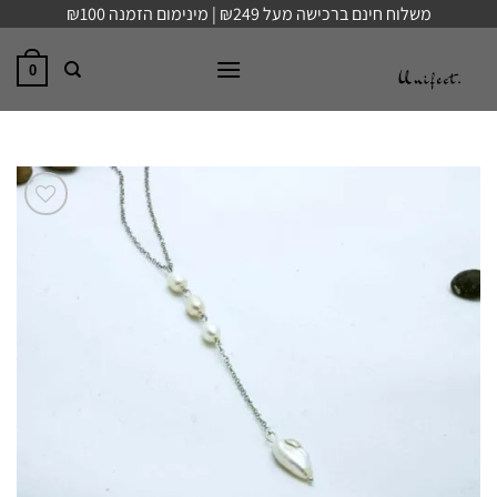
Ski
משלוח חינם ברכישה מעל ₪249 | מינימום הזמנה ₪100
t
conten
0