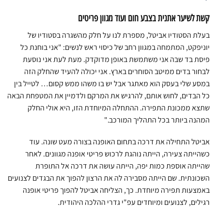
קשת לשיער אתנית בצבע חום ועוד מגוון פריטים
בעלת הסטודיו אביטל, מספרת לנו על חלק מהשגרה בסטודיו של
יוניפקט, המתמחה במגוון רחב של כיסוי ראש לנשים: "אני בוחנת כל
פיסת בד שבה אני משתמשת באופן מדוקדק. מעת לעת אני נוסעת
לבחור בדים ממיטב הסוחרים בארץ. אני יכולה להעיד שהחלק הזה
במסע שלי בעסק הוא מאתגר אבל יש בו משהו ממש קסום… לטייל בין
כל הבדים, לחוש אותם, להרגיש את המרקם ולדמיין את המטפחת הבאה
שתצא ממכונת התפירה. ההתחלה המיוחדת הזו, היא אולי החלק
המהנה ביותר בכל התהליך המורכב."
אביטל התחילה את דרכה בתחום האופנה בצורה מעט שונה. עוד
כשהייתה צעירה, הייתה נוהגת לרכוש פריטי אופנה מגוונים. לאחר
שהייתה אוספת כמות יפה, הייתה עושה את דרכה אל התופרת
השכונתית. שם הייתה מסבירה לה את הרצון להפוך את הבגדים לצנועים
באמצעות תפירה מיוחדת. כך, הצליחה אביטל להפוך פריטי אופנה
רגילים, לצנועים ומיוחדים עפ"י גדרי ההלכה היהודית.