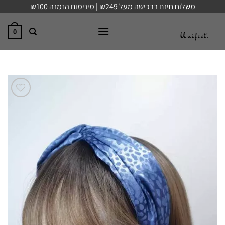
Ski
משלוח חינם ברכישה מעל ₪249 | מינימום הזמנה ₪100
t
conten
0