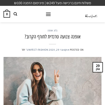
Ski
משלוח חינם ברכישה מעל ₪249 | מינימום הזמנה ₪100
t
conten
0
בלוג אופנה
אופנה צנועה טרנדית לחורף הקרוב?
POSTED ON
אוקטובר 29, 2020
'UNIFECT-FASHION'
BY
29
אוק