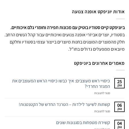
אודות יוניפקט אופנה צנועה
ביוניפקט קיים סטודיו בוטיק עם מכונות תפירה וחומרי גלם איכותיים.
בסטודיו, יוצרים אביזרי אופנה צנועים ואיכותיים עבור קהל הנשים הרחב.
חלק מהמוצרים המוצגים בחנות מיוצרים בייצור עצמי בסטודיו וחלקם
מיובאים ממפעלים גדולים בחו"ל.
מאמרים אחרונים ביוניפקט
כיסויי ראש מעוצבים: איך כבשו כיסויי הראש המעוצבים את
25
אוק
המגזר החרדי?
על
סגור לתגובות
כיסויי
ראש
קשתות לשיער לילדות – הטרנד החדש של הקטנטנות!
06
מעוצבים:
אוק
על
סגור לתגובות
איך
קשתות
כבשו
לשיער
קשירת מטפחות בסגנונות שונים
כיסויי
04
לילדות
אוק
הראש