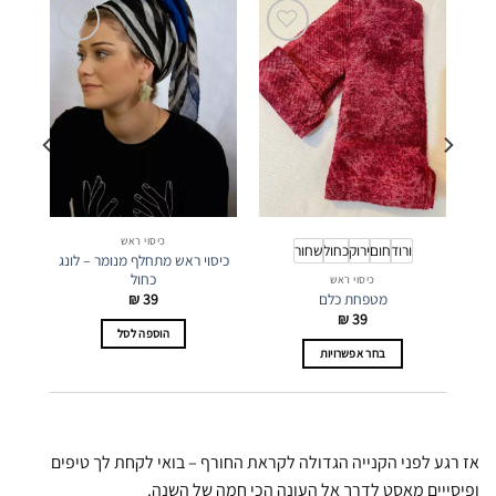
כיסוי ראש
ורוד
חום
ירוק
כחול
שחור
כיסוי ראש מתחלף מנומר – לונג
כחול
כיסוי ראש
מטפחת כלם
₪
39
₪
39
הוספה לסל
בחר אפשרויות
למוצר
זה
יש
מספר
אז רגע לפני הקנייה הגדולה לקראת החורף – בואי לקחת לך טיפים
סוגים.
ופיסייים מאסט לדרך אל העונה הכי חמה של השנה.
ניתן