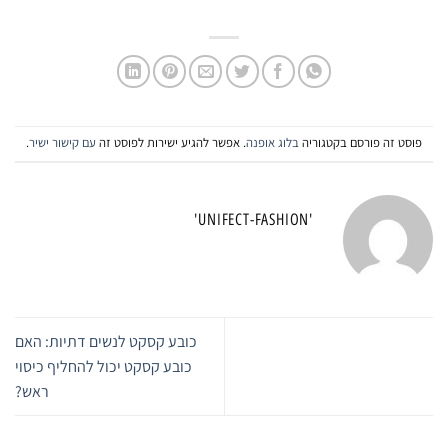
יש
יש
מספר
מספר
סוגים.
סוגים.
ניתן
ניתן
לבחור
לבחור
את
את
פוסט זה פורסם בקטגוריה
בלוג אופנה
. אפשר להגיע ישירות לפוסט זה
עם קישור ישיר
.
האפשרויות
האפשרויות
בעמוד
בעמוד
המוצר
המוצר
'UNIFECT-FASHION'
כובע קסקט לנשים דתיות: האם
כובע קסקט יכול להחליף כיסוי
ראש?