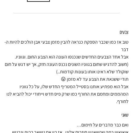
צבעים
טוב אז כמו שכבר הספקת כנראה להבין מזמן צבעי אבן הולכים להיות ה-
דבר
אבל אחד הצבעים החדשים שנכנסו העונה הוא הצבע החום. וגווניו.
(חשוב להדגיש שחום בגווניו השונים נכנס העונה חזק, אך יש דגש על חום
שוקולד שלא ראינו אותו בעונות קודמות..)
תודי ששנאת את הצבע עד לא מזמן 😛
אבל הוא מפתיע אותנו בסטייל המטריף החדש שלו, על כל גווניו
המהממים ומחמם את החורף כמו שרק פיס חדש וייחודי יכול להביא לנו
לחורף.
שאגי
ואם כבר מדברים על חימום…
אואואווו כמה שהשאגייי חוזרים אלינו . אז בין אם נישאר בבית ונרגיש