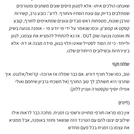
לבחור
שאנחנו הולכים איתו- אלא למגוון פיסים שונים משתנים ומטורפים
את
שמתלבים בדיוק עם עונת הסתיו והחורף. לדוג': כובע גרב, קשירות
האפשרויות
טורבן שונות, מטפחות ראש מבדים וגוונים שמתאימים לחורף, קובע
בעמוד
קסקט או קפוצ'ון. וכמו שנאמר על ידי מי יודע מי – אופנה צנועה בשיק
המוצר
IN ואופנה צנועה שוק OUT . אז נא להתחיל להמציא את עצמנו, לגוון
ולייחד- כי זה הסוד לסטייל שאינו תלוי בגוון, מידה מבנה או דת- אלא
ביצירתיות ובשילובים הייחודים שלנו.
שמלות מקסי
טוב, כמו שכל חורף דורש. אם כבר שמלה אז ארוכה- קז'ואל/אלגנט. איך
שתרצי היא תשתלב לך טוב החורף (אל תשכחי גרביון שיחמם ואולי
אפילו יוסיף טקסטורה ועניין ללוק)
בלייזרים
אין כמו מראה חורפי מחוייט ורשמי בו זמנית. מחכה כבר לראות אילו
שילובים יצוצו להם עם הטרנד הזה שנשאר וחוזר באופנה, אבל ממציא
את עצמו בו זמנית בכל פעם מחדש