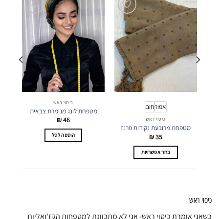
כיסוי ראש
אפור
חום
מטפחת לונג מנומרת צבאית
₪
46
כיסוי ראש
מטפחת מרובעת נקודות פרנז
הוספה לסל
₪
35
בחר אפשרויות
למוצר
זה
יש
מספר
כיסוי ראש
סוגים.
ניתן
כשאני אומרת כיסוי ראש- אני לא מתכוונת למטפחות הקז'ואליות