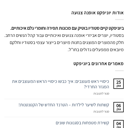
אודות יוניפקט אופנה צנועה
ביוניפקט קיים סטודיו בוטיק עם מכונות תפירה וחומרי גלם איכותיים.
בסטודיו, יוצרים אביזרי אופנה צנועים ואיכותיים עבור קהל הנשים הרחב.
חלק מהמוצרים המוצגים בחנות מיוצרים בייצור עצמי בסטודיו וחלקם
מיובאים ממפעלים גדולים בחו"ל.
מאמרים אחרונים ביוניפקט
כיסויי ראש מעוצבים: איך כבשו כיסויי הראש המעוצבים את
25
אוק
המגזר החרדי?
על
סגור לתגובות
כיסויי
ראש
קשתות לשיער לילדות – הטרנד החדש של הקטנטנות!
06
מעוצבים:
אוק
על
סגור לתגובות
איך
קשתות
כבשו
לשיער
קשירת מטפחות בסגנונות שונים
כיסויי
04
לילדות
אוק
הראש