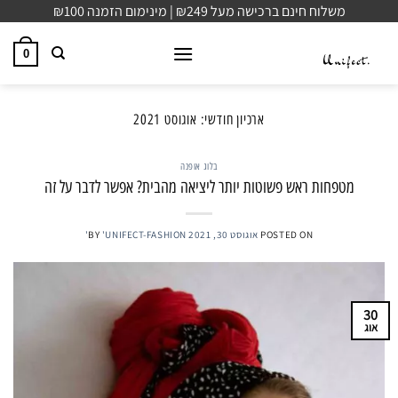
Ski
משלוח חינם ברכישה מעל ₪249 | מינימום הזמנה ₪100
t
conten
0
ארכיון חודשי:
אוגוסט 2021
בלוג אופנה
מטפחות ראש פשוטות יותר ליציאה מהבית? אפשר לדבר על זה
POSTED ON
אוגוסט 30, 2021
'UNIFECT-FASHION'
BY
30
אוג