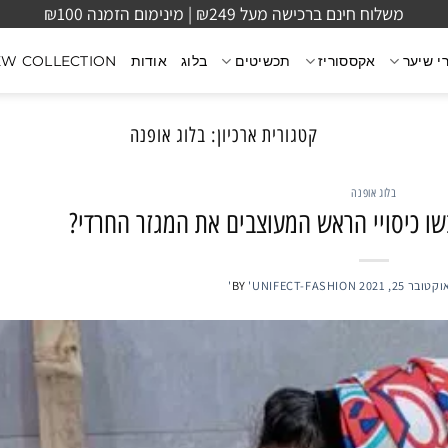
משלוח חינם ברכישה מעל ₪249 | מינימום הזמנה ₪100
י שיער
אקססוריז
תכשיטים
בלוג
אודות
EW COLLECTION
קטגורית ארכיון:
בלוג אופנה
בלוג אופנה
בשו כיסויי הראש המעוצבים את המגזר החרדי?
וקטובר 25, 2021
'UNIFECT-FASHION'
BY