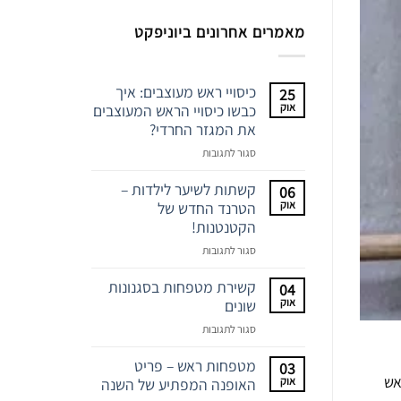
מאמרים אחרונים ביוניפקט
כיסויי ראש מעוצבים: איך
25
אוק
כבשו כיסויי הראש המעוצבים
את המגזר החרדי?
על
סגור לתגובות
כיסויי
ראש
קשתות לשיער לילדות –
06
מעוצבים:
אוק
הטרנד החדש של
איך
הקטנטנות!
כבשו
על
סגור לתגובות
כיסויי
קשתות
הראש
לשיער
קשירת מטפחות בסגנונות
04
המעוצבים
לילדות
אוק
שונים
את
–
המגזר
על
סגור לתגובות
הטרנד
החרדי?
קשירת
החדש
מטפחות
מטפחות ראש – פריט
03
של
אש
בסגנונות
אוק
האופנה המפתיע של השנה
הקטנטנות!
שונים