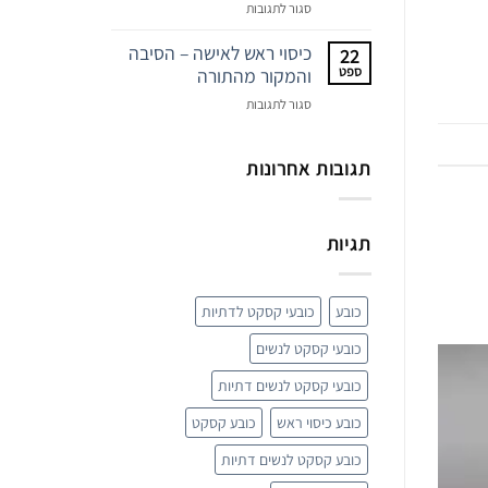
על
סגור לתגובות
מטפחות
ראש
כיסוי ראש לאישה – הסיבה
22
–
ספט
והמקור מהתורה
פריט
על
סגור לתגובות
האופנה
כיסוי
המפתיע
ראש
של
לאישה
תגובות אחרונות
השנה
–
הסיבה
והמקור
תגיות
מהתורה
כובע
כובעי קסקט לדתיות
כובעי קסקט לנשים
כובעי קסקט לנשים דתיות
כובע כיסוי ראש
כובע קסקט
כובע קסקט לנשים דתיות