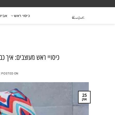
Ski
t
כיסוי ראש
אביזר
conten
כיסויי ראש מעוצבים: איך כ
POSTED ON
א
25
אוק