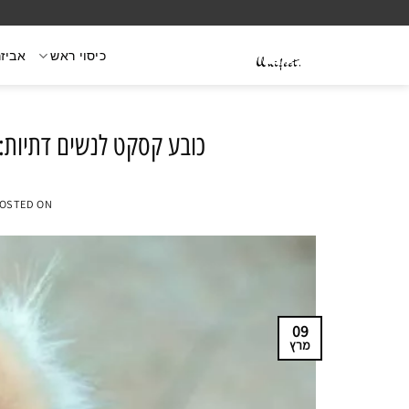
Ski
t
כיסוי ראש
אביזר
conten
כובע קסקט לנשים דתיות: 
OSTED ON
09
מרץ