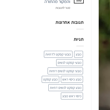
ספט
והמקור מהתורה
פריט
על
סגור לתגובות
האופנה
כיסוי
המפתיע
ראש
של
לאישה
תגובות אחרונות
השנה
–
הסיבה
והמקור
תגיות
מהתורה
כובע
כובעי קסקט לדתיות
כובעי קסקט לנשים
כובעי קסקט לנשים דתיות
כובע כיסוי ראש
כובע קסקט
כובע קסקט לנשים דתיות
כיסוי ראש כובע