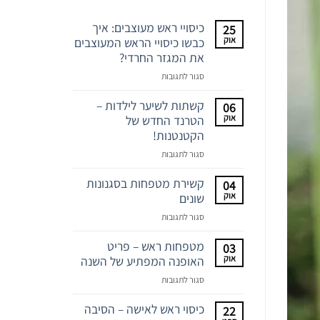
כיסויי ראש מעוצבים: איך
25
אוק
כבשו כיסויי הראש המעוצבים
את המגזר החרדי?
על
סגור לתגובות
כיסויי
ראש
קשתות לשיער לילדות –
06
מעוצבים:
אוק
הטרנד החדש של
איך
הקטנטנות!
כבשו
על
סגור לתגובות
כיסויי
קשתות
הראש
לשיער
קשירת מטפחות בסגנונות
04
המעוצבים
לילדות
אוק
שונים
את
–
המגזר
על
סגור לתגובות
הטרנד
החרדי?
קשירת
החדש
מטפחות
מטפחות ראש – פריט
03
של
בסגנונות
אוק
האופנה המפתיע של השנה
הקטנטנות!
שונים
על
סגור לתגובות
מטפחות
ראש
כיסוי ראש לאישה – הסיבה
22
–