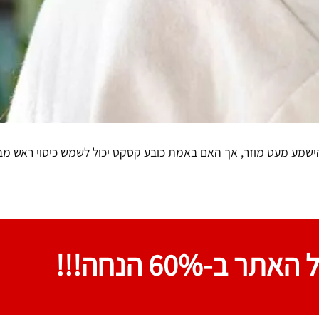
הישמע מעט מוזר, אך האם באמת כובע קסקט יכול לשמש כיסוי ראש מב
האתר ב-60% הנחה!!!