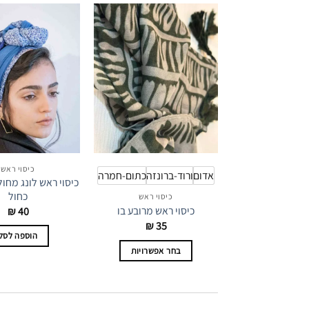
כיסוי ראש
אדום
ורוד-ברונזה
כתום-חמרה
כיסוי ראש לונג מחול
כחול
כיסוי ראש
כיסוי ראש מרובע בו
₪
40
₪
35
הוספה לסל
בחר אפשרויות
למוצר
זה
יש