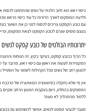
מספר
כיסוי ראש הוא חיוב הלכתי על נשים שהתחתנו לכסות א
סוגים.
ניתן
ולדעת הפוסקים לאורך הדורות כל עוד כיסוי הראש מכ
לבחור
עם כובע הקסקט צריכים לכסות לפני כן את השיער בעז
את
בעצם מסוים שגרם לכובע הקסקט לצאת ממקומו, עדיין
האפשרויות
בעמוד
יתרונותיו הבולטים של כובע קסקט לנשים
המוצר
כל הכיף בכובע קסקט, בעיקר בקיץ, זה הנוחות וההגנה
המקפידות לעטות את ראשן עם כיסוי ראש, מדובר על 
למגוון רחב של נשים מכל הקהילות לשמור על הסטייל וג
אין מי שלא נתקלה בסיטואציה המאתגרת של הרכבת הס
המספקים בהחלט, כיום בעקבות המגוון הרחב שקיים בשו
ללמוד מהתהליך לא מעט!
מעבר לכובעי קסקט לנשים, אפשר להשתמש גם בכובעים ר