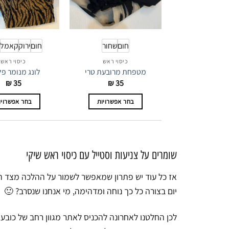
חום
שחור
חום
ירוק
קאמל
כיסוי ראש
כיסוי ראש
מטפחת מרובעת טרי
לונג מנומר פ
₪
35
₪
35
בחר אפשרויות
בחר אפשרויו
למוצר
למוצ
זה
זה
יש
יש
שומרים על צניעות וסטייל עם כיסוי ראש שיקי
מספר
מספר
סוגים.
סוגים
אז כל עוד יש פתרון שמאפשר לשמור על ההלכה מצד הצ
ניתן
ניתן
יום בצורה כל כך נוחה ומדהימה, מי אנחנו שנסרב? 🙂
לבחור
לבחו
את
את
לכן החלטנו לאחרונה להכניס לאתר מגוון רחב של כובעי 
האפשרויות
האפש