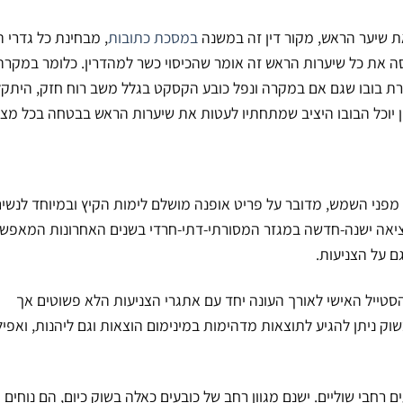
ת שיער הראש, מקור דין זה במשנה
במסכת כתובות
, מבחינת כל גדרי 
סה את כל שיערות הראש זה אומר שהכיסוי כשר למהדרין. כלומר במקרה
רת בובו שגם אם במקרה ונפל כובע הקסקט בגלל משב רוח חזק, היתקל
 יוכל הבובו היציב שמתחתיו לעטות את שיערות הראש בבטחה בכל מצב
 מפני השמש, מדובר על פריט אופנה מושלם לימות הקיץ ובמיוחד לנשי
יציאה ישנה-חדשה במגזר המסורתי-דתי-חרדי בשנים האחרונות המאפש
ם על הצניעות.
טייל האישי לאורך העונה יחד עם אתגרי הצניעות הלא פשוטים אך
ק ניתן להגיע לתוצאות מדהימות במינימום הוצאות וגם ליהנות, ואפיל
חבי שוליים. ישנם מגוון רחב של כובעים כאלה בשוק כיום, הם נוחים 