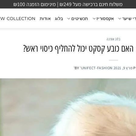
משלוח חינם ברכישה מעל ₪249 | מינימום הזמנה ₪100
י שיער
אקססוריז
תכשיטים
בלוג
אודות
EW COLLECTION
בלוג אופנה
האם כובע קסקט יכול להחליף כיסוי ראש?
P
מרץ 9, 2021
'UNIFECT-FASHION'
BY