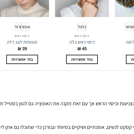
שחור
כחול
אפור
ורוד
כיסוי ראש
כיסוי ראש
ליסה
כיסוי ראש בלה
מטפחת לונג דלה
₪
39
₪
45
ת
בחר אפשרויות
בחר אפשרויות
ר
למוצר
למוצר
זה
זה
יש
יש
מספר
מספר
.
סוגים.
סוגים.
ניעות וכיסוי הראש אך עם זאת מקנה את האופציה גם לגוון בסטייל ח
ניתן
ניתן
ר
לבחור
לבחור
את
את
קסקט לנשים, אופנתיים ושיקיים במיוחד עבורכן כדי שתוכלו גם אתן לי
רויות
האפשרויות
האפשרויות