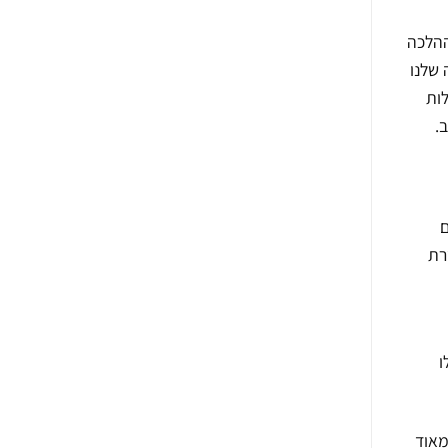
ההלכה
 שלנו
ות
.
ם
רת
ו
מאוד