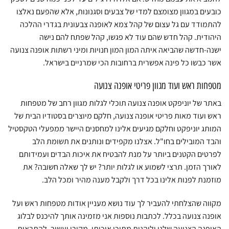
כובעים במגוון מצומצם למדי של צבעים וסגנונות, אלא שהפעם נאלצו
להתמודד עם גל עצום של קהל צמא לאופנה צבעונית בגדרי ההלכה
היהודית. קהל חדש שהם עוד לא פגשו, קהל שפתח להם נישה
ישנה-חדשה שהביאה איתה המון המון חנויות ומיני רשתות אופנה צנועה
אשר כבשו כל פינה אפשרית ברחובות הכי שמרניים בישראל.
מטפחות ראש ועוד מגוון פריטי אופנה צנועה
באתר של יוניפקט אופנה צנועה תוכלי לגלות מגוון רחב של מטפחות
ראש ועוד מאות פריטי אופנה צנועה, חלקם מיוצרים בסטודיו הבית של
המותג יוניפקט וחלקם מגיעים אלינו למחסנים היישר ממפעלי הטקסטיל
והבד המובילים בחו"ל. אצלנו מקפידים ונותנים את תשומת הלב
לפרטים הקטנים ביותר על מנת להבטיח את איכות הבדים ועמידותם
לאורך הזמן. תרצי לשמוע או לגלות יותר? יש לך שאלה חשובה? את
מוזמנת לפנות אלינו בכל דרך ולקבל מענה מהיר ומכל הלב.
מקווה שהצלחתי להעביר לך עוד נושא מעניין אודות מטפחות ראש ועל
אופנה צנועה בכלל. לכתבות נוספות אני מזמינה אותך להיכנס לבלוג
האופנה הצנועה שלנו וליהנות מתוכן איכותי, מקורי ועשיר. להתראות