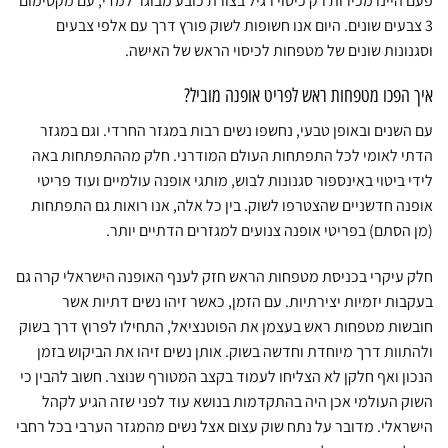
פעם היינו מכירות רק כיסוי רגיל בצורת כובע מבוגר למדי, עם מקסימום
בעמוד
3 צבעים שונים. היום אנו חשופות לשוק פורץ דרך עם אלפי צבעים
המוצר
וסגנונות שונים של מטפחות לכיסוי הראש של האישה.
איך הפכו מטפחות ראש לפריט אופנה מוביל?
עם השנים ובאופן טבעי, נחשפו נשים רבות במגזר החרדי. וגם במגזר
הדתי לאומי לכל התפתחות העולם המודרני. חלק מההתפתחות באה
לידי ביטוי באינספור סגנונות לבוש, מותגי אופנה עולמיים ועוד פריטי
אופנה חדשניים שהצטרפו לשוק. בין כל אלה, אנו רואות גם התפתחות
(מן הסתם) בפריטי אופנה צנועים למגזרים הדתיים יותר.
חלק עיקרי בכניסת מטפחות הראש חזק לענף האופנה הישראלי קרה גם
בעקבות יזמיות יצירתיות. עם הזמן, כאשר זיהו נשים דתיות אשר
חובשות מטפחות ראש בעצמן את הפוטנציאל, התחילו לפרוץ דרך בשוק
ולהתוות דרך מיוחדת וחדשה בשוק. אותן נשים זיהו את הביקוש בזמן
הנכון ואף חלקן לא הצליחו לעמוד בקצב המטורף שנוצר. חשוב להבין כי
השוק העולמי אכן היה בהתקדמות בנושא עוד לפני שזה הגיע לקהל
הישראלי. מדובר על נתח שוק עצום אצל נשים מהמגזר הערבי בכל רחבי