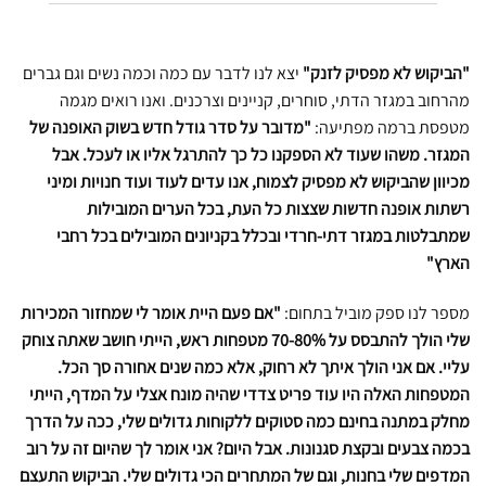
זה
יש
מספר
"הביקוש לא מפסיק לזנק"
יצא לנו לדבר עם כמה וכמה נשים וגם גברים
סוגים.
מהרחוב במגזר הדתי, סוחרים, קניינים וצרכנים. ואנו רואים מגמה
ניתן
מטפסת ברמה מפתיעה:
"מדובר על סדר גודל חדש בשוק האופנה של
לבחור
את
המגזר. משהו שעוד לא הספקנו כל כך להתרגל אליו או לעכל. אבל
האפשרויות
מכיוון שהביקוש לא מפסיק לצמוח, אנו עדים לעוד ועוד חנויות ומיני
בעמוד
רשתות אופנה חדשות שצצות כל העת, בכל הערים המובילות
המוצר
שמתבלטות במגזר דתי-חרדי ובכלל בקניונים המובילים בכל רחבי
הארץ"
מספר לנו ספק מוביל בתחום:
"אם פעם היית אומר לי שמחזור המכירות
שלי הולך להתבסס על 70-80% מטפחות ראש, הייתי חושב שאתה צוחק
עליי. אם אני הולך איתך לא רחוק, אלא כמה שנים אחורה סך הכל.
המטפחות האלה היו עוד פריט צדדי שהיה מונח אצלי על המדף, הייתי
מחלק במתנה בחינם כמה סטוקים ללקוחות גדולים שלי, ככה על הדרך
בכמה צבעים ובקצת סגנונות. אבל היום? אני אומר לך שהיום זה על רוב
המדפים שלי בחנות, וגם של המתחרים הכי גדולים שלי. הביקוש התעצם