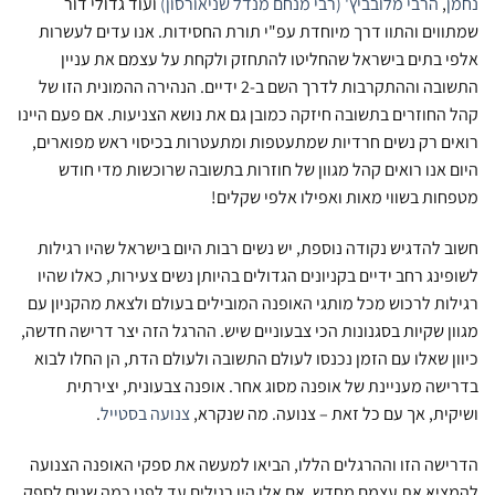
נחמן
,
הרבי מלובביץ' (רבי מנחם מנדל שניאורסון)
ועוד גדולי דור
ניתן
שמתווים והתוו דרך מיוחדת עפ"י תורת החסידות. אנו עדים לעשרות
לבחור
את
אלפי בתים בישראל שהחליטו להתחזק ולקחת על עצמם את עניין
האפשרויות
התשובה וההתקרבות לדרך השם ב-2 ידיים. הנהירה ההמונית הזו של
בעמוד
קהל החוזרים בתשובה חיזקה כמובן גם את נושא הצניעות. אם פעם היינו
המוצר
רואים רק נשים חרדיות שמתעטפות ומתעטרות בכיסוי ראש מפוארים,
היום אנו רואים קהל מגוון של חוזרות בתשובה שרוכשות מדי חודש
מטפחות בשווי מאות ואפילו אלפי שקלים!
חשוב להדגיש נקודה נוספת, יש נשים רבות היום בישראל שהיו רגילות
לשופינג רחב ידיים בקניונים הגדולים בהיותן נשים צעירות, כאלו שהיו
רגילות לרכוש מכל מותגי האופנה המובילים בעולם ולצאת מהקניון עם
מגוון שקיות בסגנונות הכי צבעוניים שיש. ההרגל הזה יצר דרישה חדשה,
כיוון שאלו עם הזמן נכנסו לעולם התשובה ולעולם הדת, הן החלו לבוא
בדרישה מעניינת של אופנה מסוג אחר. אופנה צבעונית, יצירתית
ושיקית, אך עם כל זאת – צנועה. מה שנקרא,
צנועה בסטייל
.
הדרישה הזו וההרגלים הללו, הביאו למעשה את ספקי האופנה הצנועה
להמציא את עצמם מחדש. אם אלו היו רגילים עד לפני כמה שנים לספק