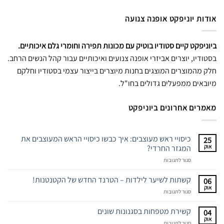
אודות יוניפקט אופנה צנועה
ביוניפקט קיים סטודיו בוטיק עם מכונות תפירה וחומרי גלם איכותיים.
בסטודיו, יוצרים אביזרי אופנה צנועים ואיכותיים עבור קהל הנשים הרחב.
חלק מהמוצרים המוצגים בחנות מיוצרים בייצור עצמי בסטודיו וחלקם
מיובאים ממפעלים גדולים בחו"ל.
מאמרים אחרונים ביוניפקט
כיסויי ראש מעוצבים: איך כבשו כיסויי הראש המעוצבים את
25
אוק
המגזר החרדי?
על
סגור לתגובות
כיסויי
ראש
קשתות לשיער לילדות – הטרנד החדש של הקטנטנות!
06
מעוצבים:
אוק
על
סגור לתגובות
איך
קשתות
כבשו
לשיער
קשירת מטפחות בסגנונות שונים
כיסויי
04
לילדות
אוק
הראש
על
סגור לתגובות