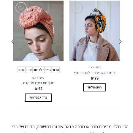
כיסוי ראש
אדום
אפור
בז'
כתום
צהוב
שחור
כיסוי ראש צהר – לונג פרחוני
₪
79
כיסוי ראש
מטפחת ראש מנוקדת
הוספה לסל
₪
42
בחר אפשרויות
למוצר
זה
יש
מספר
הרי כולנו מכירים חבר או חברה כזאת שחזרו בתשובה, בדורו של
רבי
סוגים.