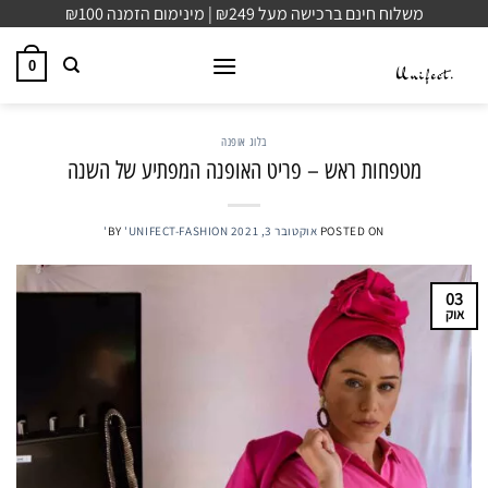
Ski
משלוח חינם ברכישה מעל ₪249 | מינימום הזמנה ₪100
t
conten
0
בלוג אופנה
מטפחות ראש – פריט האופנה המפתיע של השנה
POSTED ON
אוקטובר 3, 2021
'UNIFECT-FASHION'
BY
03
אוק