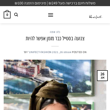
Ski
משלוח חינם ברכישה מעל ₪249 | מינימום הזמנה ₪100
t
conten
0
בלוג אופנה
צנועה בסטייל כבר מזמן אפשר להיות
POSTED ON
אוגוסט 26, 2021
'UNIFECT-FASHION'
BY
26
אוג