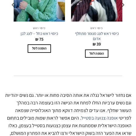
כיסוי ראש
כיסוי ראש
כיסוי ראש לונג מנומר מתחלף
כיסוי ראש כחל – לונג לבן
אדום
₪
75
₪
39
הוספה לסל
הוספה לסל
אם נחזור לישראל נגלה את אותה הסיבה פחות או יותר. גם נשים יהודיות
וגם נשים ערביות החלו לפתח את הנישה הזו בעוצמה רבה במהלך
העשור שחלף. אנו עדים לצמיחה דווקא מתוך האוכלוסייה שצמאה
לפריטי
אופנה צנועה בסטייל
. היום אפשר לראות שמות מובילים בתחום
האופנה הישראלית שממתגות את עצמן כצנועות בסטייל בעצמן, כאלו
שראו את הפער הזה בשוק הישראלי ורצו להביא את הפתרון המושלם,