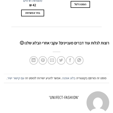
מטפחת חרוזים
הוספה לסל
₪
42
בחר אפשרויות
למוצר
זה
יש
מספר
סוגים.
רוצות לגלות עוד דברים מעניינים? עקבי אחרי הבלוג שלנו 🙂
ניתן
לבחור
את
האפשרויות
בעמוד
המוצר
פוסט זה פורסם בקטגוריה
בלוג אופנה
. אפשר להגיע ישירות לפוסט זה
עם קישור ישיר
.
'UNIFECT-FASHION'