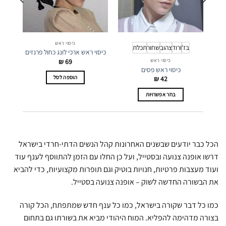
כיסוי ראש
בז'
ורוד
צהוב
שחור
תכלת
כיסוי ראש ארכי לונג כחול פרנזים
₪
69
כיסוי ראש
כיסוי ראש פסים
הוספה לסל
₪
42
בחר אפשרויות
למוצר
זה
יש
מספר
הכל כבר יודעים שבשנים האחרונות קהל הנשים הדתי-חרדי בישראל
סוגים.
דרשו אופנה צנועה ובסטייל, ועל כן החלו עם הזמן להתווסף לענף עוד
ניתן
ועוד מעצבות פרטיות, חנויות בוטיק וגם תופרות מקצועיות, כדי להביא
לבחור
את
את הבשורה החדשה לשוק – אופנה צנועה בסטייל.
האפשרויות
בעמוד
כמו כל דבר שקורה בישראל, כמו כל ענף חדש שמתפתח, הכל קורה
המוצר
בצורה מדהימה להפליא. המוח היהודי מביא את בשורתו גם בתחום