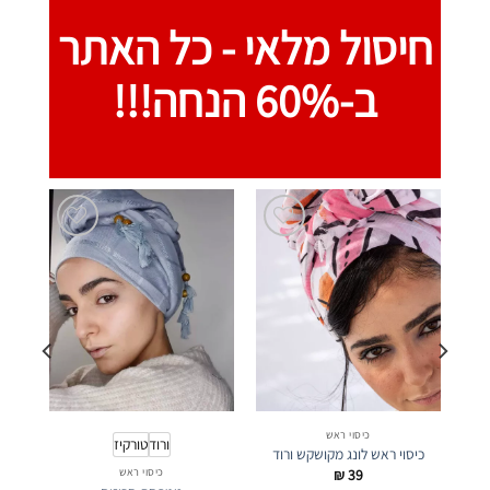
חיסול מלאי -
כל האתר
ב-60% הנחה!!!
כיסוי ראש
ורוד
טורקיז
כיסוי ראש לונג מקושקש ורוד
₪
39
כיסוי ראש