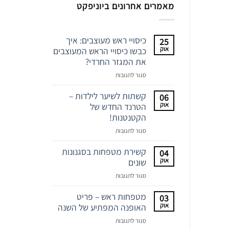
מאמרים אחרונים ביוניפקט
כיסויי ראש מעוצבים: איך
25
אוק
כבשו כיסויי הראש המעוצבים
את המגזר החרדי?
על
סגור לתגובות
כיסויי
ראש
קשתות לשיער לילדות –
06
מעוצבים:
אוק
הטרנד החדש של
איך
הקטנטנות!
כבשו
על
סגור לתגובות
כיסויי
קשתות
הראש
לשיער
קשירת מטפחות בסגנונות
04
המעוצבים
לילדות
אוק
שונים
את
–
המגזר
על
סגור לתגובות
הטרנד
החרדי?
קשירת
החדש
מטפחות
מטפחות ראש – פריט
03
של
בסגנונות
אוק
האופנה המפתיע של השנה
הקטנטנות!
שונים
על
סגור לתגובות