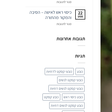
על
סגור לתגובות
מטפחות
ראש
כיסוי ראש לאישה – הסיבה
22
–
ספט
והמקור מהתורה
פריט
על
סגור לתגובות
האופנה
כיסוי
המפתיע
ראש
של
לאישה
תגובות אחרונות
השנה
–
הסיבה
והמקור
תגיות
מהתורה
כובע
כובעי קסקט לדתיות
כובעי קסקט לנשים
כובעי קסקט לנשים דתיות
כובע כיסוי ראש
כובע קסקט
כובע קסקט לנשים דתיות