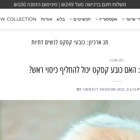
משלוח חינם ברכישה מעל ₪249 | מינימום הזמנה ₪100
י שיער
אקססוריז
תכשיטים
בלוג
אודות
EW COLLECTION
תג ארכיון:
כובעי קסקט לנשים דתיות
בלוג אופנה
 האם כובע קסקט יכול להחליף כיסוי ראש?
P
מרץ 9, 2021
'UNIFECT-FASHION'
BY