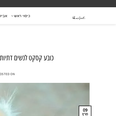
Ski
t
כיסוי ראש
אביזר
conten
כובע קסקט לנשים דתיות:
OSTED ON
09
מרץ