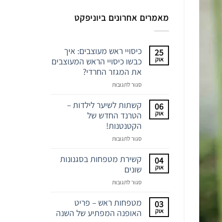
מאמרים אחרונים ביוניפקט
כיסויי ראש מעוצבים: איך
25
אוק
כבשו כיסויי הראש המעוצבים
את המגזר החרדי?
על
סגור לתגובות
כיסויי
ראש
קשתות לשיער לילדות –
06
מעוצבים:
אוק
הטרנד החדש של
איך
הקטנטנות!
כבשו
על
סגור לתגובות
כיסויי
קשתות
הראש
לשיער
קשירת מטפחות בסגנונות
04
המעוצבים
לילדות
אוק
שונים
את
–
המגזר
על
סגור לתגובות
הטרנד
החרדי?
קשירת
החדש
מטפחות
מטפחות ראש – פריט
03
של
בסגנונות
אוק
האופנה המפתיע של השנה
הקטנטנות!
שונים